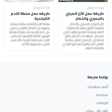
2026-07-08
2026-07-08
طريقة عمل الأرز الصيني
طريقه عمل سلطة اللحم
بالجمبري والخضار
التايلندية
الأرز الصيني بالجمبري والخضار ،
سلطة اللحم التايلندية سلطة مغذية
يتميزهذا الطبق بغناه بالخضراوات
وشهية من المطبخ التايلندي تحتوي
الطرية وصلصة المانجو والتوت البري
على لحم البقر وخضار متنوعة وقطع
المجفف الحلوة ذات المذاق الرائع
الليمون الرائعة والفستق المحمّص
إضافة إلى الجمبري المتبل بصلصة
اللذيذ مع صلصة تايلندية حارّة بعض
الفلفل الحار والثوم مع نكهة الزبادي
الشيء ستحبونها بالتأكيد .
والصلصة الحلوة .
روابط سريعة
أضف مطعمك
مساعدة
الوصفات
اطبخ باللي عندك