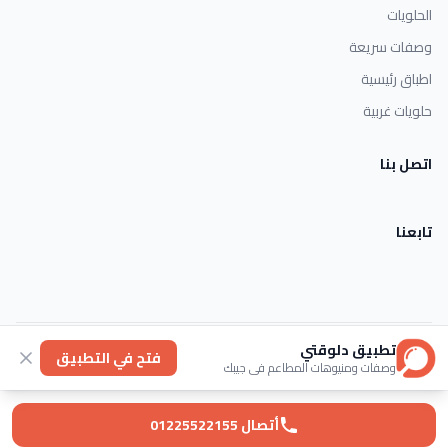
الحلويات
وصفات سريعة
اطباق رئيسية
حلويات غربية
اتصل بنا
تابعنا
تطبيق دلوقتي
الأحكام والشروط
خصوصية
عنا
فتح في التطبيق
وصفات ومنيوهات المطاعم في جيبك
© 2026 Dlwaqty. جميع الحقوق محفوظة.
Powered by
GAIT
أتصال 01225522155