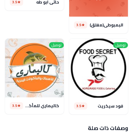
حاتي ابو طه
3.5
البمبوطى(مغلق)
3.5
توصيل
توصيل
كاليماري للمأكولات البحرية
3.5
فود سيكريت
3.5
وصفات ذات صلة