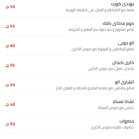
بهندى كورت
50 جـ
بامية مع الطماطم و البصل على الطريقة الهندية
كوم ماكاى بالاك
55 جـ
قطع مشروم و ذرة حلوة مع السبانخ و الكريمة
الو جوبى
60 جـ
قطع البطاطس و القرنبيط مع صوص الكارى
كارى بايجان
55 جـ
باذنجان مقلى مع صوص الكارى
اتشارى الو
50 جـ
قطع بطاطس مع صلصة المانجو المخللة و الفلفل الحار
تشانا مسالا
40 جـ
حمص مع صوص المسالا
خضروات
50 جـ
خضروات طازجة بصوص الكارى