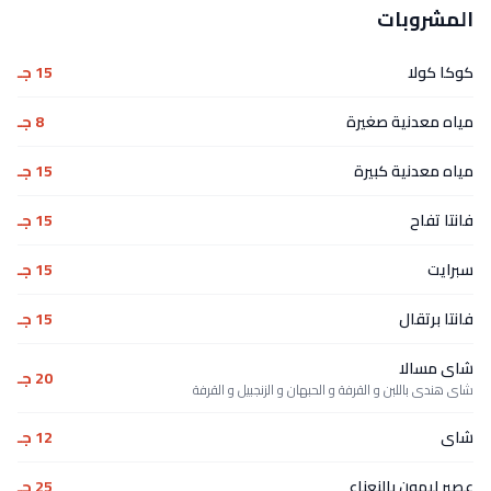
المشروبات
كوكا كولا
15 جـ
مياه معدنية صغيرة
8 جـ
مياه معدنية كبيرة
15 جـ
فانتا تفاح
15 جـ
سبرايت
15 جـ
فانتا برتقال
15 جـ
شاى مسالا
20 جـ
شاى هندى باللبن و القرفة و الحبهان و الزنجبيل و القرفة
شاى
12 جـ
عصير ليمون بالنعناع
25 جـ