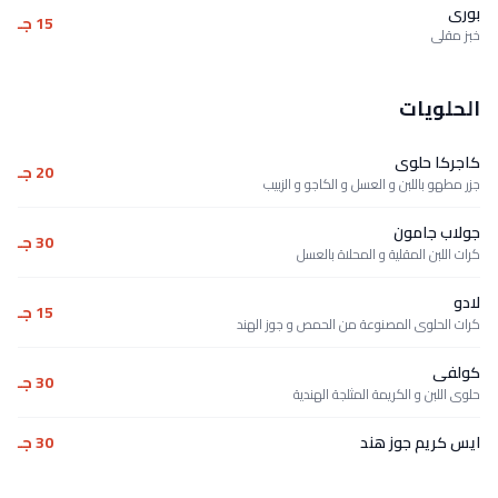
بورى
15 جـ
خبز مقلى
الحلويات
كاجركا حلوى
20 جـ
جزر مطهو باللبن و العسل و الكاجو و الزبيب
جولاب جامون
30 جـ
كرات اللبن المقلية و المحلاة بالعسل
لادو
15 جـ
كرات الحلوى المصنوعة من الحمص و جوز الهند
كولفى
30 جـ
حلوى اللبن و الكريمة المثلجة الهندية
ايس كريم جوز هند
30 جـ