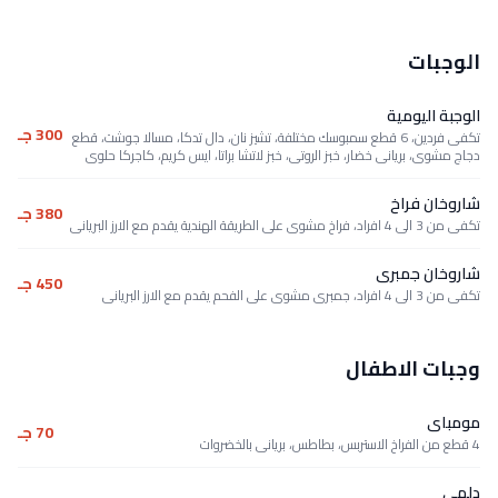
الوجبات
الوجبة اليومية
300 جـ
تكفى فردين، 6 قطع سمبوسك مختلفة، تشيز نان، دال تدكا، مسالا جوشت، قطع
دجاج مشوى، بريانى خضار، خبز الروتى، خبز لاتشا براتا، ايس كريم، كاجركا حلوى
شاروخان فراخ
380 جـ
تكفى من 3 الى 4 افراد، فراخ مشوى على الطريقة الهندية يقدم مع الارز البريانى
شاروخان جمبرى
450 جـ
تكفى من 3 الى 4 افراد، جمبرى مشوى على الفحم يقدم مع الارز البريانى
وجبات الاطفال
مومباى
70 جـ
4 قطع من الفراخ الاستربس، بطاطس، بريانى بالخضروات
دلهى