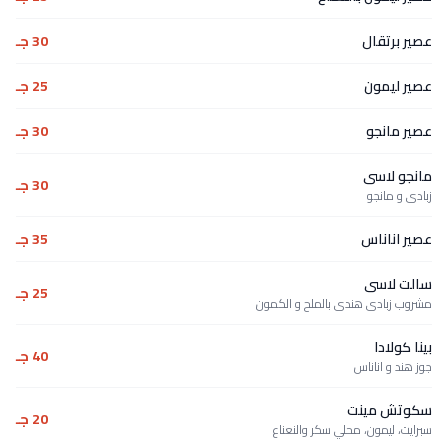
عصير برتقال
30 جـ
عصير ليمون
25 جـ
عصير مانجو
30 جـ
مانجو لاسى
30 جـ
زبادى و مانجو
عصير اناناس
35 جـ
سالت لاسى
25 جـ
مشروب زبادى هندى بالملح و الكمون
بينا كولادا
40 جـ
جوز هند و اناناس
سكوتش مينت
20 جـ
سبرايت، ليمون، محلي سكر والنعناع