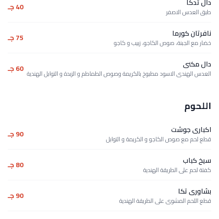
دال تدكا
40 جـ
طبق العدس الاصفر
نافرتان كورما
75 جـ
خضار مع الجبنة، صوص الكاجو، زبيب و كاجو
دال مكنى
60 جـ
العدس الهندى الاسود مطبوخ بالكريمة وصوص الطماطم و الزبدة و التوابل الهندية
اللحوم
اكبارى جوشت
90 جـ
قطع لحم مع صوص الكاجو و الكريمة و التوابل
سيخ كباب
80 جـ
كفتة لحم على الطريقة الهندية
بشاورى تكا
90 جـ
قطع اللحم المشوى على الطريقة الهندية