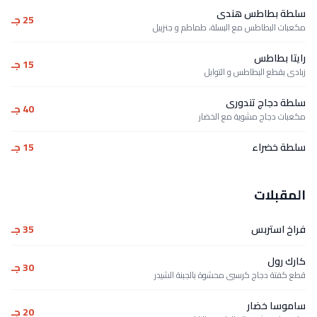
سلطة بطاطس هندى
25 جـ
مكعبات البطاطس مع البسلة، طماطم و جنزبيل
رايتا بطاطس
15 جـ
زبادى بقطع البطاطس و التوابل
سلطة دجاج تندورى
40 جـ
مكعبات دجاج مشوية مع الخضار
سلطة خضراء
15 جـ
المقبلات
فراخ استربس
35 جـ
كارك رول
30 جـ
قطع كفتة دجاج كرسبى محشوة بالجبنة الشيدر
ساموسا خضار
20 جـ