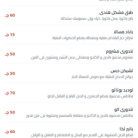
طبق مشكل هندى
60 جـ
بانير باكورا، بصل باكورا، كرك رول، سمبوسك مشكلة
باباد مسالا
15 جـ
شرائح خبز البابادام مقلية ومغطاه بقطع الخضروات المتبلة
تندورى مشروم
50 جـ
مشروم محشو بالجبن و الكاجو ومغطى بجبن الشيدر ومشوى فى الفرن
تشيكن دبس
30 جـ
جوانح الدجاج المتبلة مع صوص المسالا الحار
لوديد بوتاتو
70 جـ
بطاطس محشوة بقطع الجمبرى و الجبن البانير و الفلفل الحلو
تندورى الو
50 جـ
بطاطس محشوه بالجبن و الكاجو و مغلفة بالسمسم ومشوية فى فرن تندور
بانير تكا
60 جـ
قطع الجبن المشوية على الفحم مع البصل و الطماطم و الفلفل و التوابل