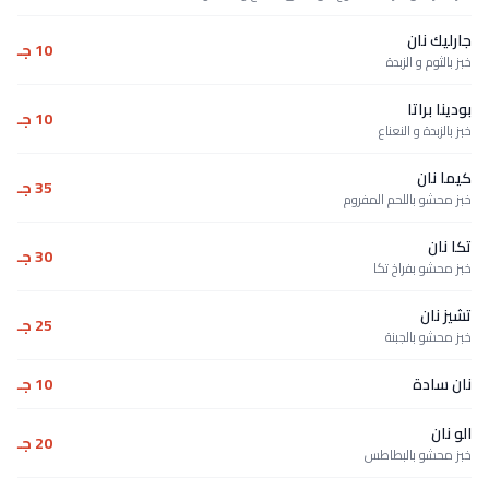
جارليك نان
10 جـ
خبز بالثوم و الزبدة
بودينا براتا
10 جـ
خبز بالزبدة و النعناع
كيما نان
35 جـ
خبز محشو باللحم المفروم
تكا نان
30 جـ
خبز محشو بفراخ تكا
تشيز نان
25 جـ
خبز محشو بالجبنة
نان سادة
10 جـ
الو نان
20 جـ
خبز محشو بالبطاطس