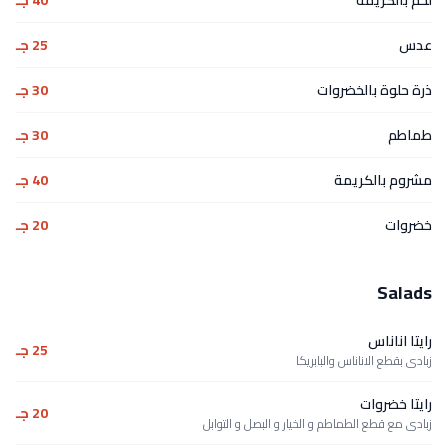
عدس
25 جـ
ذرة حلوة بالخضروات
30 جـ
طماطم
30 جـ
مشروم بالكريمة
40 جـ
خضروات
20 جـ
Salads
رايتا اناناس
25 جـ
زبادى بقطع الاناناس والبابريكا
رايتا خضروات
20 جـ
زبادى مع قطع الطماطم و الخيار و البصل و التوابل