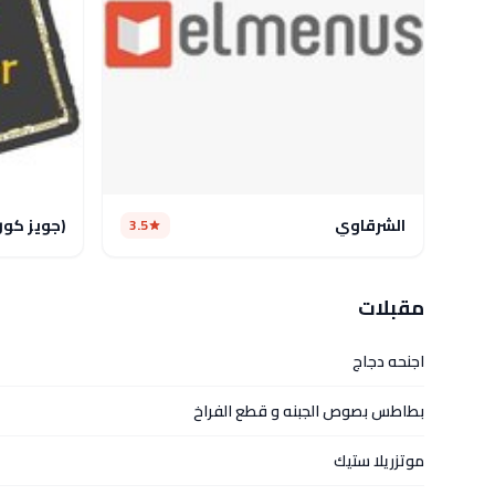
الشرقاوي
(جويز كور
3.5
مقبلات
اجنحه دجاج
بطاطس بصوص الجبنه و قطع الفراخ
موتزريلا ستيك