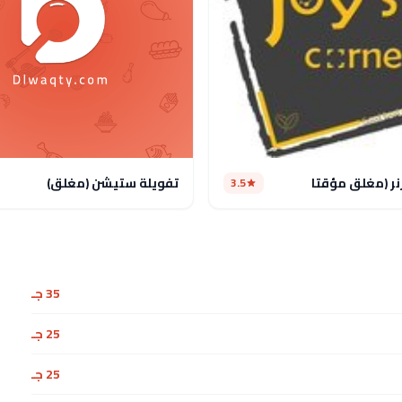
نر (مغلق مؤقتا
تفويلة ستيشن (مغلق)
3.5
35 جـ
25 جـ
25 جـ