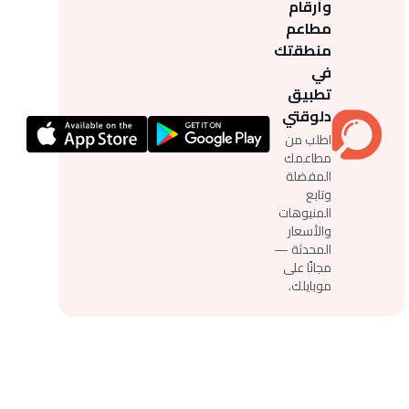
وأرقام
مطاعم
منطقتك
في
تطبيق
دلوقتي
اطلب من
مطاعمك
المفضلة
وتابع
المنيوهات
والأسعار
المحدثة —
مجانًا على
موبايلك.