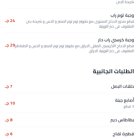
شريحة الجبن
وجبة توم راب
24 جـ
قطع صدور الدجاج المشوى مع مايونيز توم توم المميز و الخس و شريحة جبن
الملفوف فى خبز التورتيلا
وجبة كرسبي راب حار
29 جـ
قطع الدجاج االكريسبى المقلى الحراق مع مايونيز توم توم المميز و الخس و الطماطم
الملفوف فى خبز التورتيلا الحراق
الطلبات الجانبية
حلقات البصل
7 جـ
أصابع جبنة
10 جـ
3 قطع
بطاطاس ديبر
8 جـ
فطيرة تفاح
6 جـ