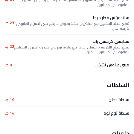
الملفوف فى خبز التورتيلا
ساندويتش فطر ميجا
23 جـ
قطع الدجاج المشوى مع الماشروم المتبلة بصوص الباربكيو مع والخس و المايونيز و
شريحة الجبن
سبايسى كريسبى راب
22 جـ
قطع الدجاج االكريسبى المقلى الحراق مع مايونيز توم توم المميز و الخس و الطماطم
الملفوف فى خبز التورتيلا الحراق
ميني هاوس تشكن
8 جـ
السلطات
سلطة دجاج
19 جـ
سلطة توم توم
14 جـ
حلويات