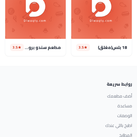
18 بلس(مغلق)
مطعم سندو بروست
3.5
3.5
روابط سريعة
أضف مطعمك
مساعدة
الوصفات
اطبخ باللي عندك
المطابخ