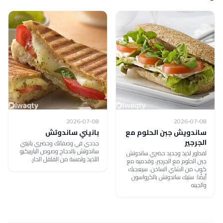
2026-07-08
2026-07-08
ساندويش جبن الحلوم مع
بانيني ساندوتش
الجرجير
جددي في وصفاتك وحضري بانيني
ساندوتش بالدجاج وصوص الباربيكيو
لفطور لذيذ وجديد حضري ساندوتش
اللذيذ ولمسة من الفلفل الحار.
جبن الحلوم مع الجرجير، وقدميه مع
كوب من الشاي الساخن. سيعجبك
أيضًا: ستيك ساندوتش بالكرواسون
والجبنه