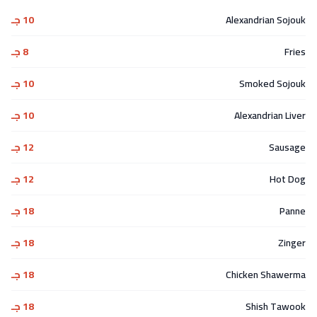
Alexandrian Sojouk
10 جـ
Fries
8 جـ
Smoked Sojouk
10 جـ
Alexandrian Liver
10 جـ
Sausage
12 جـ
Hot Dog
12 جـ
Panne
18 جـ
Zinger
18 جـ
Chicken Shawerma
18 جـ
Shish Tawook
18 جـ