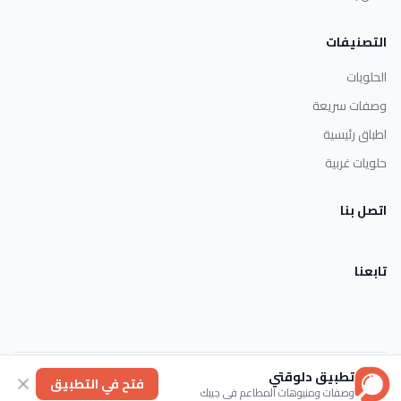
التصنيفات
الحلويات
وصفات سريعة
اطباق رئيسية
حلويات غربية
اتصل بنا
تابعنا
تطبيق دلوقتي
الأحكام والشروط
خصوصية
عنا
فتح في التطبيق
وصفات ومنيوهات المطاعم في جيبك
© 2026 Dlwaqty. جميع الحقوق محفوظة.