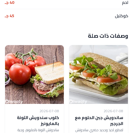
لحم
40 جـ
كوكتيل
45 جـ
وصفات ذات صلة
2026-07-08
2026-07-08
ساندويش جبن الحلوم مع
كلوب سندويش التونة
الجرجير
بالمايونيز
لفطور لذيذ وجديد حضري ساندوتش
ساندوتش التونة بالمايونيز، وجبة