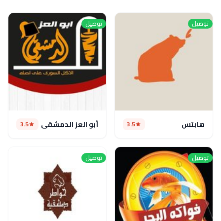
توصيل
توصيل
هابتس
أبو العز الدمشقي
3.5
3.5
توصيل
توصيل