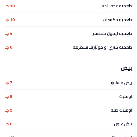
طعميه عجه بلدي
10 جـ
طعميه مكسرات
10 جـ
طعميه ليمون معصفر
4 جـ
طعميه كيري او موتزريلا بسطرمه
6 جـ
بيض
بيض مسلوق
7 جـ
اومليت
8 جـ
اومليت جبنه
9 جـ
بيض عيون
8 جـ