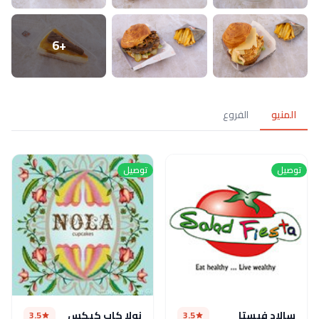
+6
المنيو
الفروع
توصيل
توصيل
سالاد فيستا
نولا كاب كيكس
3.5
3.5