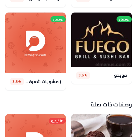
توصيل
توصيل
فويجو
3.5
( مشويات شعرة ( مغلق
3.5
وصفات ذات صلة
فيديو