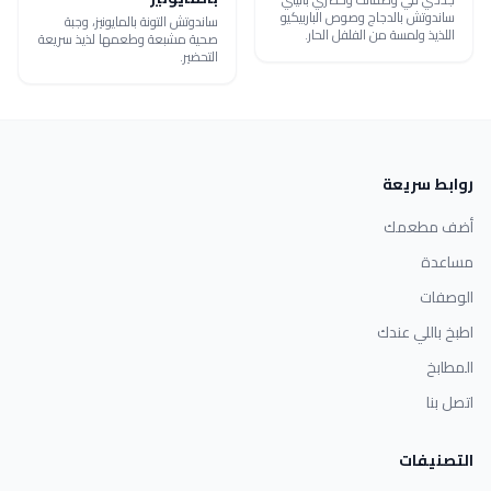
ساندوتش بالدجاج وصوص الباربيكيو
ساندوتش التونة بالمايونيز، وجبة
اللذيذ ولمسة من الفلفل الحار.
صحية مشبعة وطعمها لذيذ سريعة
التحضير.
روابط سريعة
أضف مطعمك
مساعدة
الوصفات
اطبخ باللي عندك
المطابخ
اتصل بنا
التصنيفات