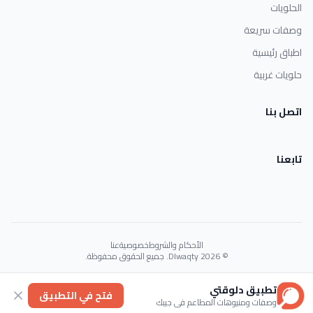
الحلويات
وصفات سريعة
اطباق رئيسية
حلويات غربية
اتصل بنا
تابعنا
الأحكام والشروط
خصوصية
عنا
© 2026 Dlwaqty. جميع الحقوق محفوظة.
Powered by
GAIT
تطبيق دلوقتي
فتح في التطبيق
وصفات ومنيوهات المطاعم في جيبك