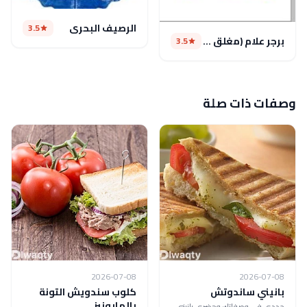
الرصيف البحرى
3.5
برجر علام (مغلق مؤقتا)
3.5
وصفات ذات صلة
2026-07-08
2026-07-08
بانيني ساندوتش
كلوب سندويش التونة
بالمايونيز
جددي في وصفاتك وحضري بانيني