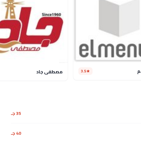
يم
3.5
مصطفى جاد
35 جـ
40 جـ