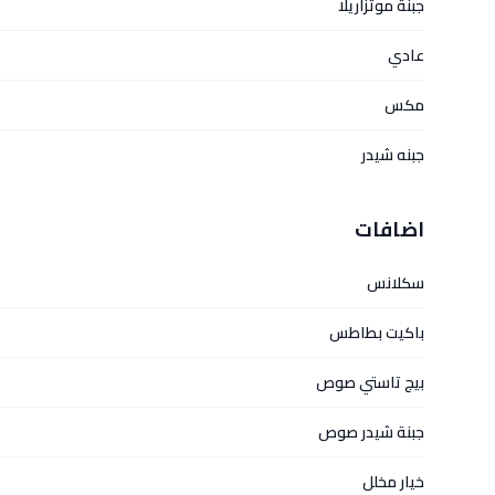
جبنة موتزاريلا
عادي
مكس
جبنه شيدر
اضافات
سكلانس
باكيت بطاطس
بيج تاستي صوص
جبنة شيدر صوص
خيار مخلل