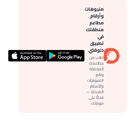
منيوهات
وأرقام
مطاعم
منطقتك
في
تطبيق
دلوقتي
اطلب من
مطاعمك
المفضلة
وتابع
المنيوهات
والأسعار
المحدثة —
مجانًا على
موبايلك.