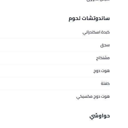
ساندوتشات لحوم
كبدة اسكندراني
سجق
مشنكاح
هوت دوج
كفتة
هوت دوج مكسيكي
حواوشي