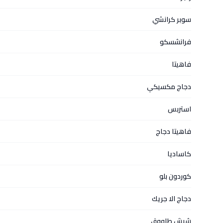
سوبر كرانشي
فرانشسكو
فاهيتا
دجاج مكسيكي
استربس
فاهيتا دجاج
كاساديا
كوردون بلو
دجاج الا جريك
شيش طاووق