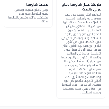
طريقة عمل شاورما دجاج
صينية شاورما
عربي بالبيت
نوعي بأطباق سفرتك، وقدمي
صينية الشاورما، وجبة غداء
الشاورما أكلة الشهية تحتل مرتبة
ستعشقها عائلتك، وقدمي الشاورما
مميزة من بين أصناف الأطعمة
ساخنة
الجاهزة ذات السمعة الحسنة . انها
من أشهر الأكلات التي يقال أنها
انتقلت الى بلاد الشام عن طريق
الحجاج الذين كانو يحطون رحالهم
للاستراحة ،وانتشرت بشكل خاص في
سوريا فأصبحت سوريا من أشهر
البلدان التي تمتاز بهذا الطبق. الكثير
منا في هذه الأيام لا يفضل تناول
الأطعمة الجاهزة في المطاعم
وخاصة التي تحتوي عل اللحوم خوفا
من الجراثيم المسببة للأمراض وذلك
لقلة العناية بالنظافة وبسبب عدم
معرفتنا ان كانت هذه اللحوم
مطابقة للمواصفات القياسية
وصالحة للاستهلاك البشري. لذلك
أعزائي الأمهات سأقدم لكن اليوم
طريقتي الخاصة في اعداد الشاورما
في المنزل فهي سهلة ومضمونة
وصحية لأطفالكم .