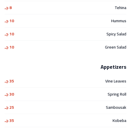
Tehina
8 جـ
Hummus
10 جـ
Spicy Salad
10 جـ
Green Salad
10 جـ
Appetizers
Vine Leaves
35 جـ
Spring Roll
30 جـ
Sambousak
25 جـ
Kobeba
35 جـ