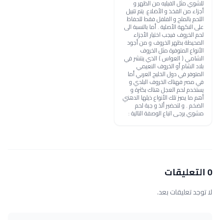
للشوي مثل الفيليه من الظهر و
أجزاء من الفخذ و الأضلاع. يتم تتبيل
اللحم بالملح و الفلفل فقط للحفاظ
على النكهة الأصلية . أما بالنسبة الى
لحم الخروف فيجب اختيار الأجزاء
المحيطة بظهر الخروف و من أجود
الأنواع المتوفرة مثل الخروف
الشامي ( العواس ) الذي ينتشر في
بلاد الشام أو الخروف النعيمي
المتوفر في دول الخليج العربي أما
في مصر فهناك الخروف البلدي و
يستخدم لحم العجل هناك بكثرة و
أهم ما يميز تلك الأنواع ذيلها الدهني
الضخم . و لتحضير ألذ و جبة لحم
مشوي يرجى اتباع الوصفة التالية :
0 التعليقات
لا توجد تعليقات بعد.