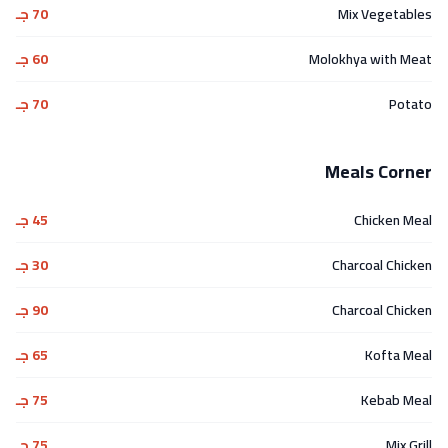
Mix Vegetables
70 جـ
Molokhya with Meat
60 جـ
Potato
70 جـ
Meals Corner
Chicken Meal
45 جـ
Charcoal Chicken
30 جـ
Charcoal Chicken
90 جـ
Kofta Meal
65 جـ
Kebab Meal
75 جـ
Mix Grill
75 جـ