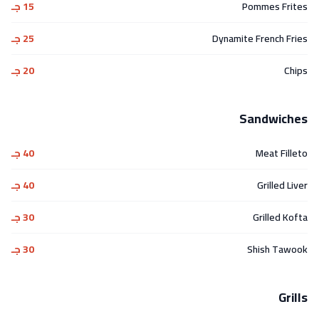
Pommes Frites
15 جـ
Dynamite French Fries
25 جـ
Chips
20 جـ
Sandwiches
Meat Filleto
40 جـ
Grilled Liver
40 جـ
Grilled Kofta
30 جـ
Shish Tawook
30 جـ
Grills