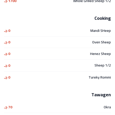
1/2 Whole Grilled Sheep
1700 جـ
Cooking
Mandi SHeep
0 جـ
Oven Sheep
0 جـ
Henez Sheep
0 جـ
1/2 Sheep
0 جـ
Tureky Rommi
0 جـ
Tawagen
Okra
70 جـ