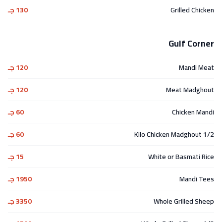
Grilled Chicken
130 جـ
Gulf Corner
Mandi Meat
120 جـ
Meat Madghout
120 جـ
Chicken Mandi
60 جـ
1/2 Kilo Chicken Madghout
60 جـ
White or Basmati Rice
15 جـ
Mandi Tees
1950 جـ
Whole Grilled Sheep
3350 جـ