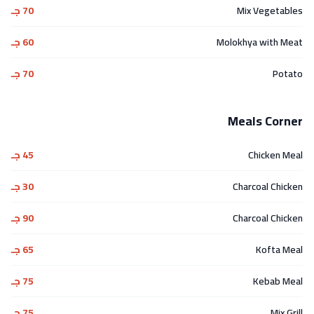
Mix Vegetables
70 جـ
Molokhya with Meat
60 جـ
Potato
70 جـ
Meals Corner
Chicken Meal
45 جـ
Charcoal Chicken
30 جـ
Charcoal Chicken
90 جـ
Kofta Meal
65 جـ
Kebab Meal
75 جـ
Mix Grill
75 جـ