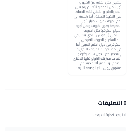
للشوي مثل الفيليه من الظهر و
أجزاء من الفخذ و الأضلاع. يتم تتبيل
اللحم بالملح و الفلفل فقط للحفاظ
على النكهة الأصلية . أما بالنسبة الى
لحم الخروف فيجب اختيار الأجزاء
المحيطة بظهر الخروف و من أجود
الأنواع المتوفرة مثل الخروف
الشامي ( العواس ) الذي ينتشر في
بلاد الشام أو الخروف النعيمي
المتوفر في دول الخليج العربي أما
في مصر فهناك الخروف البلدي و
يستخدم لحم العجل هناك بكثرة و
أهم ما يميز تلك الأنواع ذيلها الدهني
الضخم . و لتحضير ألذ و جبة لحم
مشوي يرجى اتباع الوصفة التالية :
0 التعليقات
لا توجد تعليقات بعد.