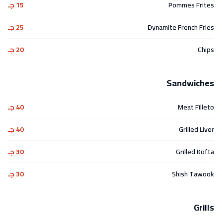
Pommes Frites
15 جـ
Dynamite French Fries
25 جـ
Chips
20 جـ
Sandwiches
Meat Filleto
40 جـ
Grilled Liver
40 جـ
Grilled Kofta
30 جـ
Shish Tawook
30 جـ
Grills