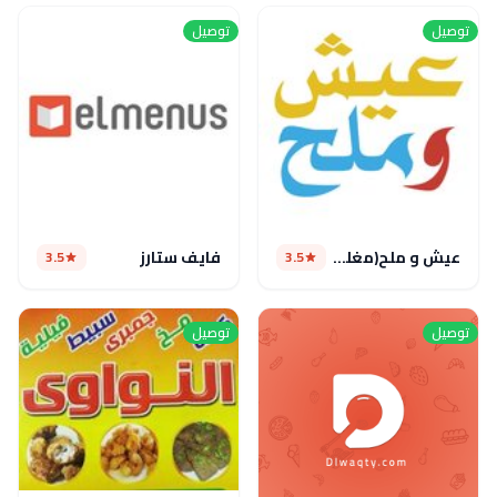
توصيل
توصيل
عيش و ملح(مغلق مؤقتا)
فايف ستارز
3.5
3.5
توصيل
توصيل