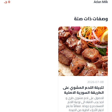
Adan Milk
0 جـ
وصفات ذات صلة
2026-07-08
تتبيلة اللحم المشوي على
الطريقة السورية الاصلية
للحصول على لحم مشوي طري و
لذيذ يجب الانتباه الى نوعية اللحم
المستخدم و جودته. فغالباً ما يتم
اختيار الأجزاء الطرية من الذبيحة