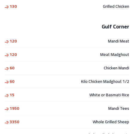
Grilled Chicken
130 جـ
Gulf Corner
Mandi Meat
120 جـ
Meat Madghout
120 جـ
Chicken Mandi
60 جـ
1/2 Kilo Chicken Madghout
60 جـ
White or Basmati Rice
15 جـ
Mandi Tees
1950 جـ
Whole Grilled Sheep
3350 جـ