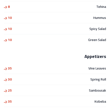
Tehina
8 جـ
Hummus
10 جـ
Spicy Salad
10 جـ
Green Salad
10 جـ
Appetizers
Vine Leaves
35 جـ
Spring Roll
30 جـ
Sambousak
25 جـ
Kobeba
35 جـ