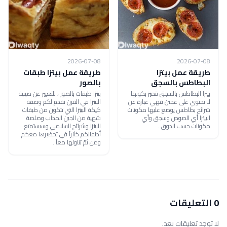
2026-07-08
2026-07-08
طريقة عمل بيتزا
طريقة عمل بيتزا طبقات
البطاطس بالسجق
بالصور
بيتزا البطاطس بالسجق تتميز بكونها
بيتزا طبقات بالصور ، للتغيير عن صينية
لا تحتوي على عجين فهي عبارة عن
البيتزا في الفرن نقدم لكم وصفة
شرائح بطاطس يوضع عليها مكونات
كيكة البيتزا التي تتكون من طبقات
البيتزا أي الصوص وسجق وأي
شهية من الجبن المذاب وصلصة
مكونات حسب الذوق .
البيتزا وشرائح السلامي وسيستمتع
أطفالكم كثيراً في تحضيرها معكم
ومن ثمّ تناولها معاً .
0 التعليقات
لا توجد تعليقات بعد.