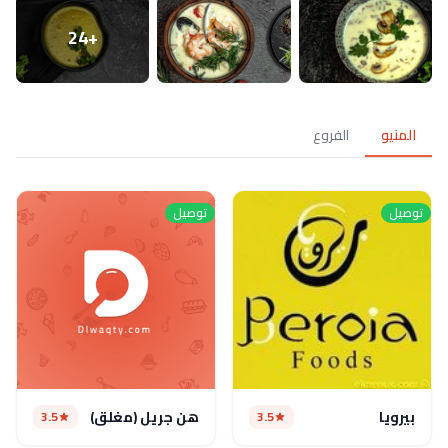
+24
المنيو
الفروع
توصيل
توصيل
بيرويا
هن جريل (مغلق)
3.5
3.5