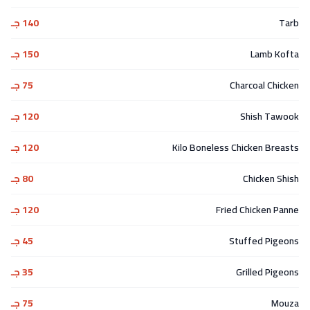
Tarb
140 جـ
Lamb Kofta
150 جـ
Charcoal Chicken
75 جـ
Shish Tawook
120 جـ
Kilo Boneless Chicken Breasts
120 جـ
Chicken Shish
80 جـ
Fried Chicken Panne
120 جـ
Stuffed Pigeons
45 جـ
Grilled Pigeons
35 جـ
Mouza
75 جـ