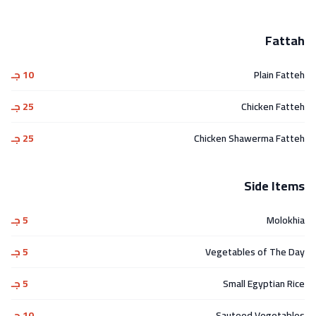
Fattah
Plain Fatteh
10 جـ
Chicken Fatteh
25 جـ
Chicken Shawerma Fatteh
25 جـ
Side Items
Molokhia
5 جـ
Vegetables of The Day
5 جـ
Small Egyptian Rice
5 جـ
Sauteed Vegetables
10 جـ