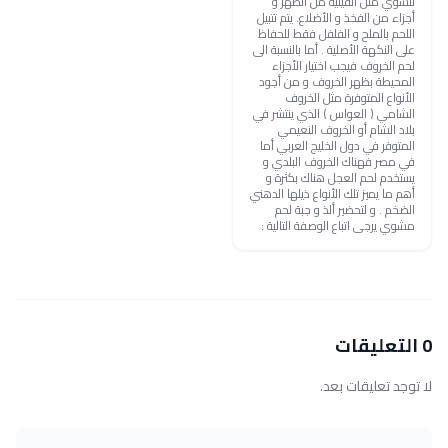
للشوي مثل الفيليه من الظهر و
أجزاء من الفخذ و الأضلاع. يتم تتبيل
اللحم بالملح و الفلفل فقط للحفاظ
على النكهة الأصلية . أما بالنسبة الى
لحم الخروف فيجب اختيار الأجزاء
المحيطة بظهر الخروف و من أجود
الأنواع المتوفرة مثل الخروف
الشامي ( العواس ) الذي ينتشر في
بلاد الشام أو الخروف النعيمي
المتوفر في دول الخليج العربي أما
في مصر فهناك الخروف البلدي و
يستخدم لحم العجل هناك بكثرة و
أهم ما يميز تلك الأنواع ذيلها الدهني
الضخم . و لتحضير ألذ و جبة لحم
مشوي يرجى اتباع الوصفة التالية :
0 التعليقات
لا توجد تعليقات بعد.