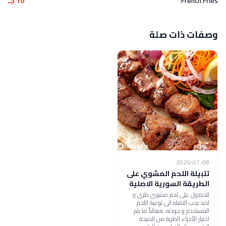
French Fries
10 جـ
وصفات ذات صلة
2026-07-08
تتبيلة اللحم المشوي على
الطريقة السورية الاصلية
للحصول على لحم مشوي طري و
لذيذ يجب الانتباه الى نوعية اللحم
المستخدم و جودته. فغالباً ما يتم
اختيار الأجزاء الطرية من الذبيحة