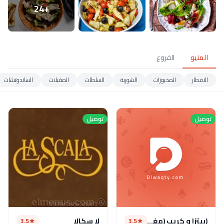
+24
المنيو
الفروع
الافطار
المخبوزات
الشوربة
السلطات
المقبلات
الساندوتشات
توصيل
توصيل
(بيتزا و كريب (مغلق
لا سكالا
3.5
3.5