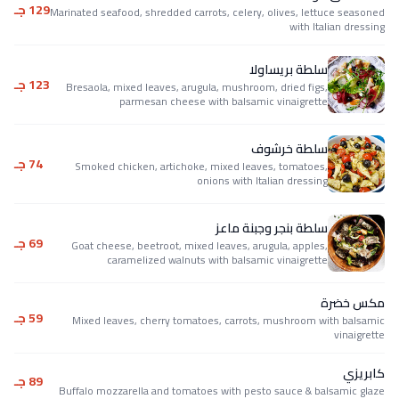
129 جـ
Marinated seafood, shredded carrots, celery, olives, lettuce seasoned
with Italian dressing
سلطة بريساولا
123 جـ
Bresaola, mixed leaves, arugula, mushroom, dried figs,
parmesan cheese with balsamic vinaigrette
سلطة خرشوف
74 جـ
Smoked chicken, artichoke, mixed leaves, tomatoes,
onions with Italian dressing
سلطة بنجر وجبنة ماعز
69 جـ
Goat cheese, beetroot, mixed leaves, arugula, apples,
caramelized walnuts with balsamic vinaigrette
مكس خضرة
59 جـ
Mixed leaves, cherry tomatoes, carrots, mushroom with balsamic
vinaigrette
كابريزي
89 جـ
Buffalo mozzarella and tomatoes with pesto sauce & balsamic glaze