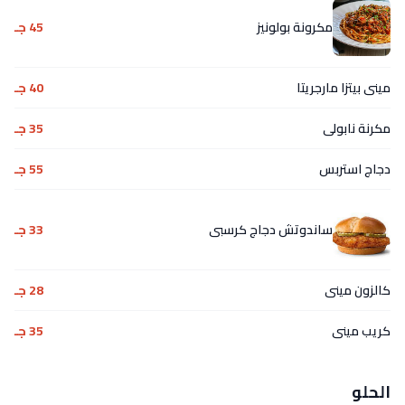
مكرونة بولونيز
45 جـ
مينى بيتزا مارجريتا
40 جـ
مكرنة نابولى
35 جـ
دجاج استربس
55 جـ
ساندوتش دجاج كرسبى
33 جـ
كالزون مينى
28 جـ
كريب مينى
35 جـ
الحلو