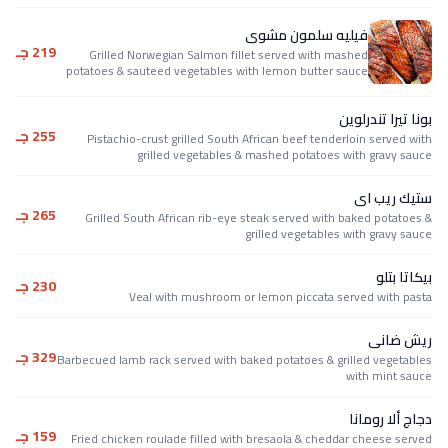
فيليه سلمون مشوى
219 جـ
Grilled Norwegian Salmon fillet served with mashed
potatoes & sauteed vegetables with lemon butter sauce
بونا تيرا تندرلوين
255 جـ
Pistachio-crust grilled South African beef tenderloin served with
grilled vegetables & mashed potatoes with gravy sauce
ستيك ريب اى
265 جـ
Grilled South African rib-eye steak served with baked potatoes &
grilled vegetables with gravy sauce
بيكاتا بتلو
230 جـ
Veal with mushroom or lemon piccata served with pasta
ريش ضانى
329 جـ
Barbecued lamb rack served with baked potatoes & grilled vegetables
with mint sauce
دجاج ألا رومانا
159 جـ
Fried chicken roulade filled with bresaola & cheddar cheese served