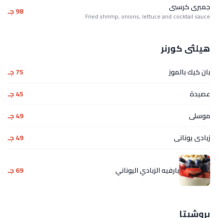
جمبرى كرسبى
98 جـ
Fried shrimp, onions, lettuce and cocktail sauce
هيلثى كورنر
بان كيك بالموز
75 جـ
عصيدة
45 جـ
موسلى
49 جـ
زبادى يونانى
49 جـ
بارفيه الزبادي اليوناني
69 جـ
بروشيتا