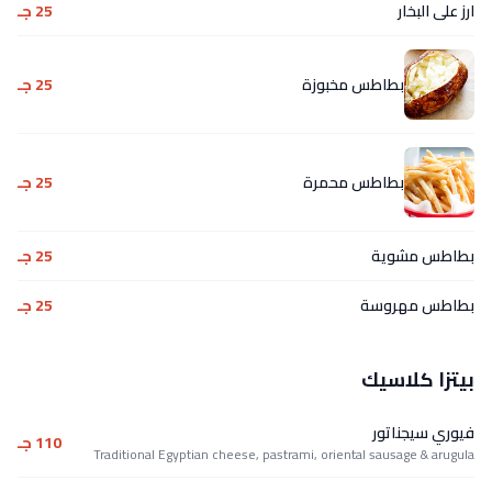
ارز على البخار
25 جـ
بطاطس مخبوزة
25 جـ
بطاطس محمرة
25 جـ
بطاطس مشوية
25 جـ
بطاطس مهروسة
25 جـ
بيتزا كلاسيك
فيوري سيجناتور
110 جـ
Traditional Egyptian cheese, pastrami, oriental sausage & arugula