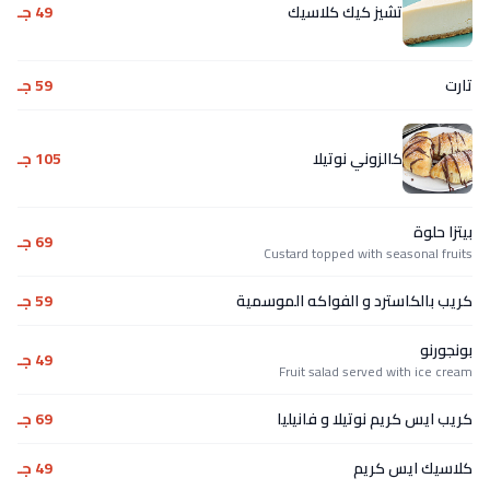
تشيز كيك كلاسيك
49 جـ
تارت
59 جـ
كالزوني نوتيلا
105 جـ
بيتزا حلوة
69 جـ
Custard topped with seasonal fruits
كريب بالكاسترد و الفواكه الموسمية
59 جـ
بونجورنو
49 جـ
Fruit salad served with ice cream
كريب ايس كريم نوتيلا و فانيليا
69 جـ
كلاسيك ايس كريم
49 جـ