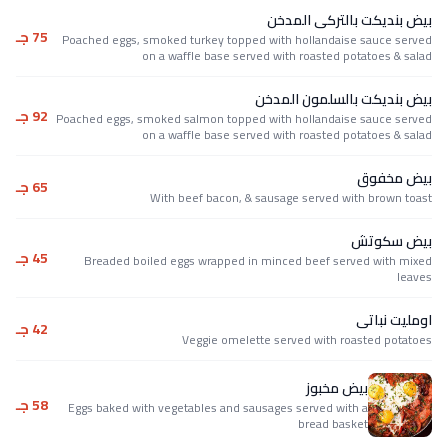
بيض بنديكت بالتركى المدخن
75 جـ
Poached eggs, smoked turkey topped with hollandaise sauce served
on a waffle base served with roasted potatoes & salad
بيض بنديكت بالسلمون المدخن
92 جـ
Poached eggs, smoked salmon topped with hollandaise sauce served
on a waffle base served with roasted potatoes & salad
بيض مخفوق
65 جـ
With beef bacon, & sausage served with brown toast
بيض سكوتش
45 جـ
Breaded boiled eggs wrapped in minced beef served with mixed
leaves
اومليت نباتى
42 جـ
Veggie omelette served with roasted potatoes
بيض مخبوز
58 جـ
Eggs baked with vegetables and sausages served with a
bread basket