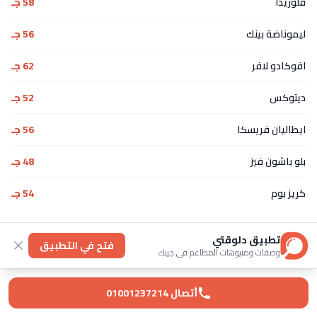
فلوريدا
58 جـ
ليموناضة بينك
56 جـ
افوكادو لافر
62 جـ
ديتوكس
52 جـ
ايطاليان فريسكا
56 جـ
بلو باشون فيز
48 جـ
كريز بوم
54 جـ
عصائر طازجة
تطبيق دلوقتي
فتح في التطبيق
وصفات ومنيوهات المطاعم في جيبك
فراولة
32 جـ
أتصال 01001237214
مانجو
38 جـ