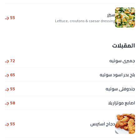
سيزر
55 جـ
Lettuce, croutons & caesar dressing
المقبلات
جمبرى سوتيه
72 جـ
بلح بحر اسود سوتيه
65 جـ
جندوفلى سوتيه
55 جـ
اصابع موتزاريلا
58 جـ
دجاج استربس
55 جـ