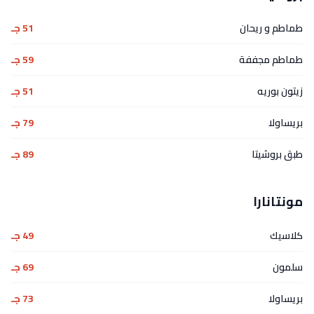
طماطم و ريحان
51 جـ
طماطم مجففة
59 جـ
زيتون بوريه
51 جـ
بريساولا
79 جـ
طبق بروشيتا
89 جـ
مونتانارا
كلاسيك
49 جـ
سلمون
69 جـ
بريساولا
73 جـ