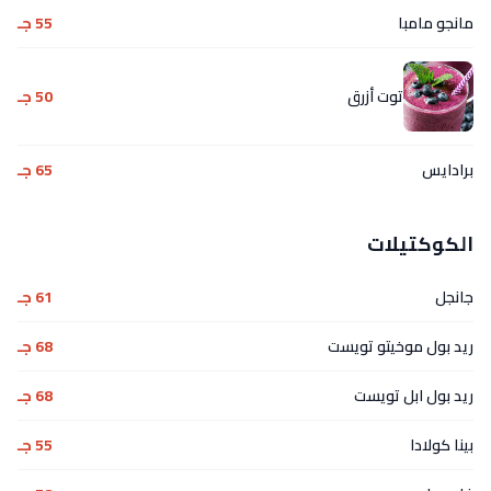
مانجو مامبا
55 جـ
توت أزرق
50 جـ
برادايس
65 جـ
الكوكتيلات
جانجل
61 جـ
ريد بول موخيتو تويست
68 جـ
ريد بول ابل تويست
68 جـ
بينا كولادا
55 جـ