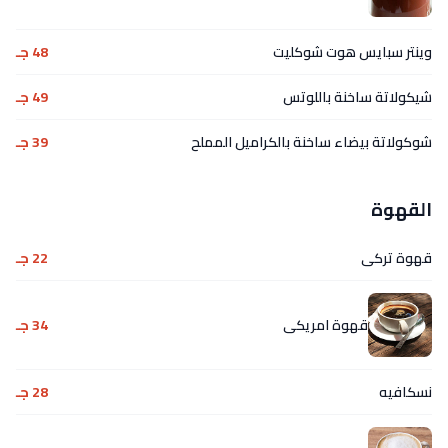
وينتر سبايس هوت شوكليت
48 جـ
شيكولاتة ساخنة باللوتس
49 جـ
شوكولاتة بيضاء ساخنة بالكراميل المملح
39 جـ
القهوة
قهوة تركى
22 جـ
قهوة امريكى
34 جـ
نسكافيه
28 جـ