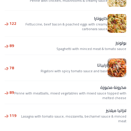
Penne with chicken, mushrooms & creamy sauce
كاربونارا
122 جـ
Fettuccine, beef bacon & poached eggs with creamy
carbonara sauce
بولونيز
89 جـ
Spaghetti with minced meat & tomato sauce
ارابياتا
78 جـ
Rigatoni with spicy tomato sauce and basil
مكرونة مخبوزة
89 جـ
Penne with meatballs, mixed vegetables with mixed sauce topped with
melted cheese
لازانيا ميلانيز
119 جـ
Lasagna with tomato sauce, mozzarella, bechamel sauce & minced
meat