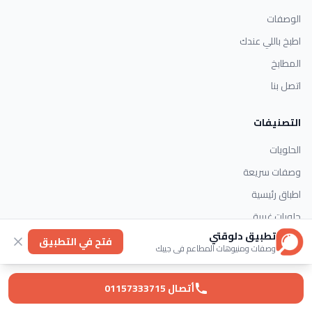
الوصفات
اطبخ باللي عندك
المطابخ
اتصل بنا
التصنيفات
الحلويات
وصفات سريعة
اطباق رئيسية
حلويات غربية
تطبيق دلوقتي
فتح في التطبيق
وصفات ومنيوهات المطاعم في جيبك
اتصل بنا
أتصال 01157333715
تابعنا