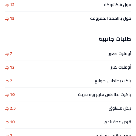
فول شكشوكة
12 جـ
فول باللحمة المفرومة
13 جـ
طلبات جانبية
أومليت صغير
7 جـ
أومليت كبير
12 جـ
باكت بطاطس صوابع
7 جـ
باكيت بطاطس فارم بوم فريت
10 جـ
بيض مسلوق
2.5 جـ
قرص عجة بلدى
10 جـ
قرص فلافل محشية
2 جـ