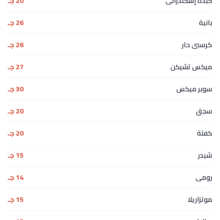
كبدة إسكندرانى
20 جـ
بانية
26 جـ
كرسبى حار
26 جـ
ميكس تشيكن
27 جـ
سوبر ميكس
30 جـ
سجق
20 جـ
كفتة
20 جـ
شيدر
15 جـ
رومى
14 جـ
موتزاريلا
15 جـ