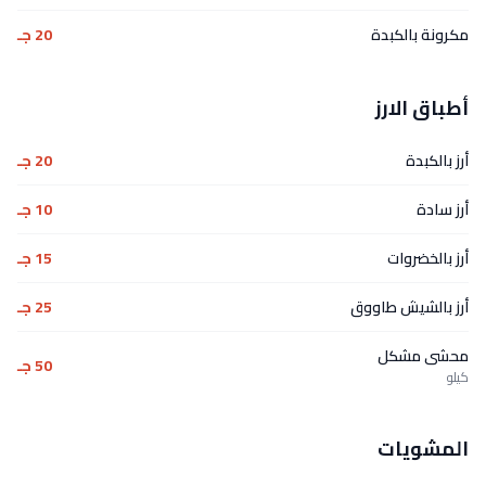
مكرونة بالكبدة
20 جـ
أطباق الارز
أرز بالكبدة
20 جـ
أرز سادة
10 جـ
أرز بالخضروات
15 جـ
أرز بالشيش طاووق
25 جـ
محشى مشكل
50 جـ
كيلو
المشويات