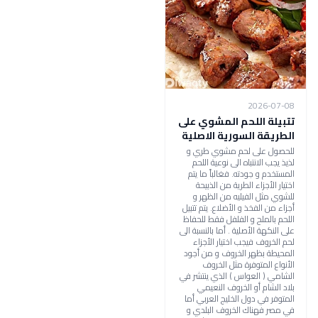
2026-07-08
تتبيلة اللحم المشوي على
الطريقة السورية الاصلية
للحصول على لحم مشوي طري و
لذيذ يجب الانتباه الى نوعية اللحم
المستخدم و جودته. فغالباً ما يتم
اختيار الأجزاء الطرية من الذبيحة
للشوي مثل الفيليه من الظهر و
أجزاء من الفخذ و الأضلاع. يتم تتبيل
اللحم بالملح و الفلفل فقط للحفاظ
على النكهة الأصلية . أما بالنسبة الى
لحم الخروف فيجب اختيار الأجزاء
المحيطة بظهر الخروف و من أجود
الأنواع المتوفرة مثل الخروف
الشامي ( العواس ) الذي ينتشر في
بلاد الشام أو الخروف النعيمي
المتوفر في دول الخليج العربي أما
في مصر فهناك الخروف البلدي و