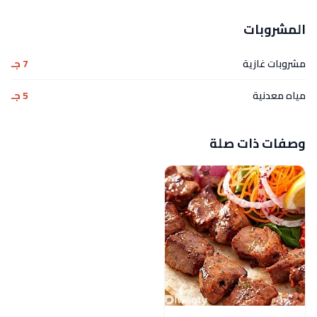
المشروبات
مشروبات غازية
7 جـ
مياه معدنية
5 جـ
وصفات ذات صلة