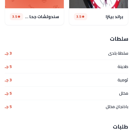
براند بيتزا
سندوتشات جحا و الكفتجي(مغلق)
3.5
3.5
سلطات
سلطة بلدى
3 جـ
طحينة
5 جـ
ثومية
3 جـ
مخلل
5 جـ
باذنجان مخلل
5 جـ
طلبات