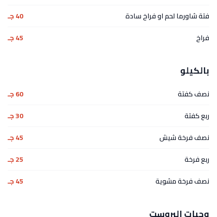
فتة شاورما لحم او فراخ سادة
40 جـ
فراخ
45 جـ
بالكيلو
نصف كفتة
60 جـ
ربع كفتة
30 جـ
نصف فرخة شيش
45 جـ
ربع فرخة
25 جـ
نصف فرخة مشوية
45 جـ
وجبات البروست