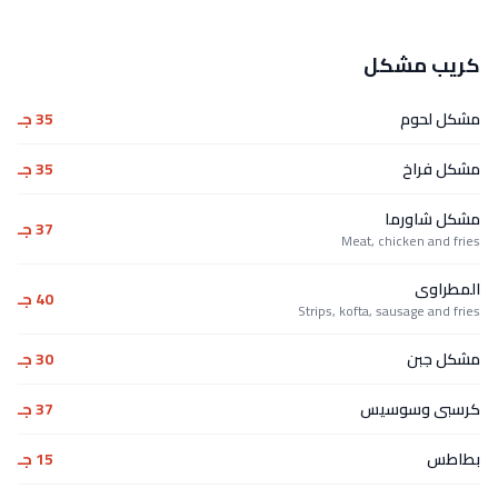
كريب مشكل
مشكل لحوم
35 جـ
مشكل فراخ
35 جـ
مشكل شاورما
37 جـ
Meat, chicken and fries
المطراوى
40 جـ
Strips, kofta, sausage and fries
مشكل جبن
30 جـ
كرسبى وسوسيس
37 جـ
بطاطس
15 جـ