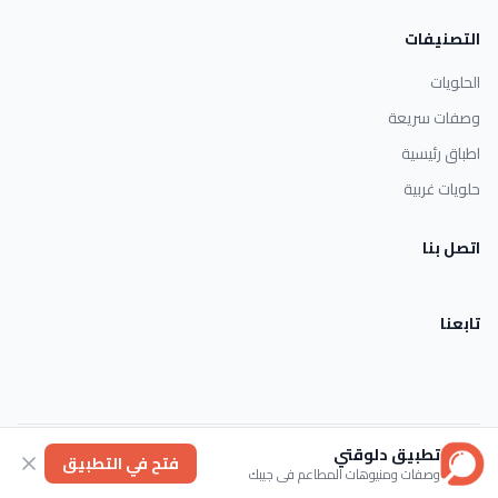
التصنيفات
الحلويات
وصفات سريعة
اطباق رئيسية
حلويات غربية
اتصل بنا
تابعنا
تطبيق دلوقتي
الأحكام والشروط
خصوصية
عنا
فتح في التطبيق
وصفات ومنيوهات المطاعم في جيبك
© 2026 Dlwaqty. جميع الحقوق محفوظة.