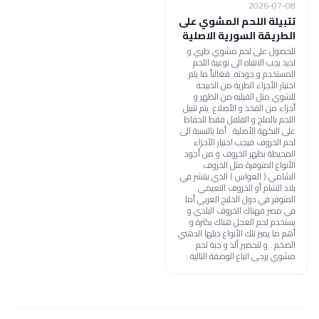
2026-07-08
تتبيلة اللحم المشوي على
الطريقة السورية الاصلية
للحصول على لحم مشوي طري و
لذيذ يجب الانتباه الى نوعية اللحم
المستخدم و جودته. فغالباً ما يتم
اختيار الأجزاء الطرية من الذبيحة
للشوي مثل الفيليه من الظهر و
أجزاء من الفخذ و الأضلاع. يتم تتبيل
اللحم بالملح و الفلفل فقط للحفاظ
على النكهة الأصلية . أما بالنسبة الى
لحم الخروف فيجب اختيار الأجزاء
المحيطة بظهر الخروف و من أجود
الأنواع المتوفرة مثل الخروف
الشامي ( العواس ) الذي ينتشر في
بلاد الشام أو الخروف النعيمي
المتوفر في دول الخليج العربي أما
في مصر فهناك الخروف البلدي و
يستخدم لحم العجل هناك بكثرة و
أهم ما يميز تلك الأنواع ذيلها الدهني
الضخم . و لتحضير ألذ و جبة لحم
مشوي يرجى اتباع الوصفة التالية :