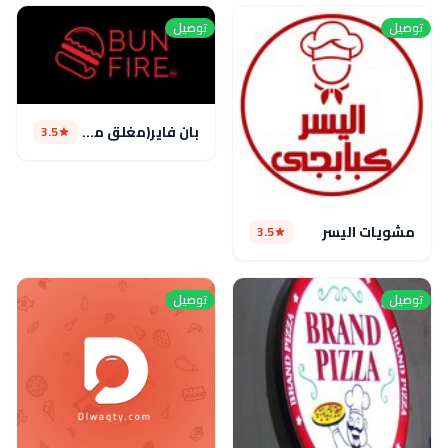
توصيل
توصيل
بان فاير(مغلق مؤقتا)
3.5
مشويات اليسر
3.5
توصيل
توصيل