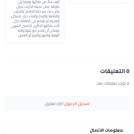
البيت بدلاً من شرائها وفيما يلي
طريقة عمل عجينة الكريب بدون
بيض حيث يتم خلط الطحين والحليب
والفانيليا والزبدة والماء حتى تتشكل
العجينة ثم توضع في المقلاة حتى
تأخذ شكلها الدائري الذهبي الشهي
ويمكن أن تقدم مع شوكولاته
النوتيلا والموز والفريز أو العسل .
0 التعليقات
لا توجد تعليقات بعد.
تسجيل الدخول
لترك تعليق.
معلومات الاتصال