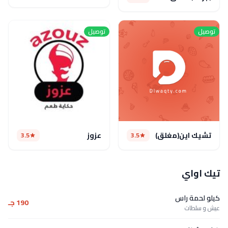
توصيل
توصيل
تشيك اين(مغلق)
عزوز
3.5
3.5
تيك اواي
كيلو لحمة راس
190 جـ
عيش و سلطات