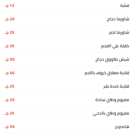
فشة
12 جـ
شاورما دجاج
20 جـ
شاورما لحم
25 جـ
كفتة علي الفحم
25 جـ
شيش طاووق دجاج
30 جـ
قلاية معلاق خروف باللحم
40 جـ
قلاية كبدة بقر
25 جـ
مفروم وطني سادة
20 جـ
مفروم وطني بالدحي
25 جـ
هامبرجر
30 جـ