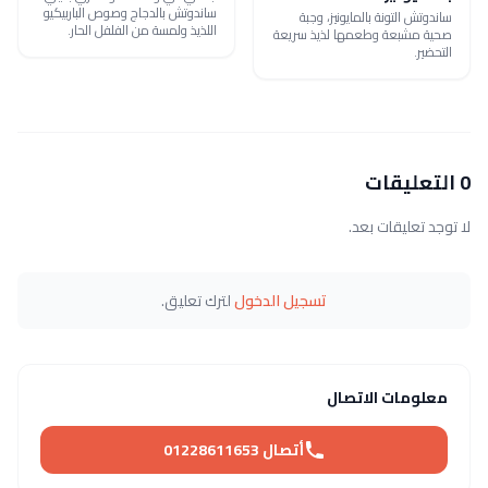
ساندوتش بالدجاج وصوص الباربيكيو
ساندوتش التونة بالمايونيز، وجبة
اللذيذ ولمسة من الفلفل الحار.
صحية مشبعة وطعمها لذيذ سريعة
التحضير.
0 التعليقات
لا توجد تعليقات بعد.
تسجيل الدخول
لترك تعليق.
معلومات الاتصال
أتصال 01228611653