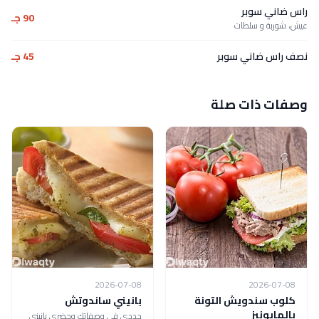
راس ضاني سوبر
90 جـ
عيش، شوربة و سلطات
نصف راس ضاني سوبر
45 جـ
وصفات ذات صلة
2026-07-08
2026-07-08
كلوب سندويش التونة
بانيني ساندوتش
بالمايونيز
جددي في وصفاتك وحضري بانيني