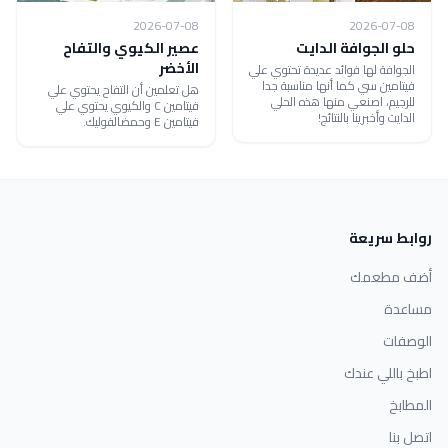
2026-07-08
2026-07-08
حلو الجوافة الدايت
عصير الكيوي والتفاح
الأخضر
الجوافة لها فوائد عديدة تحتوي علي
فيتامين سي كما أنها مناسبة جدا
هل تعلمين أن التفاح يحتوي علي
للرجيم، اصنعي منها هذه الحلي
فيتامين C والكيوي يحتوي علي
الدايت وأخبرينا بالنتائج!
فيتامين E وحمضالفوليك.
روابط سريعة
أضف مطعمك
مساعدة
الوصفات
اطبخ باللي عندك
المطابخ
اتصل بنا