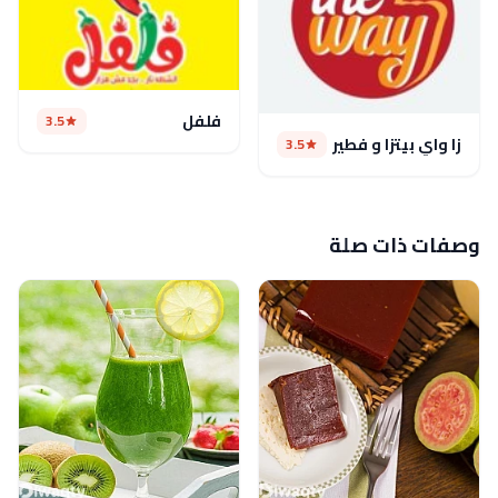
فلفل
3.5
زا واي بيتزا و فطير
3.5
وصفات ذات صلة