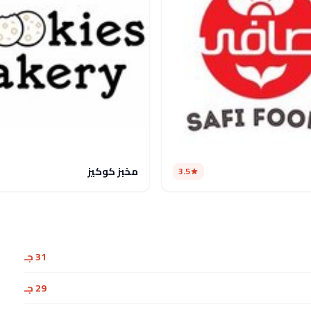
مخبز كوكيز
3.5
31 جـ
29 جـ