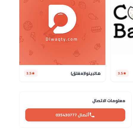
هالبينوا(مغلق)
3.5
3.5
معلومات الاتصال
أتصال 035430777