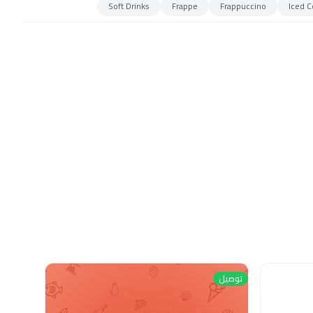
Soft Drinks
Frappe
Frappuccino
Iced C
توصيل