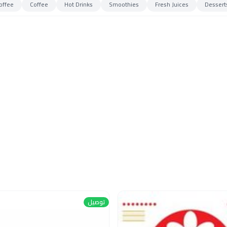
offee
Coffee
Hot Drinks
Smoothies
Fresh Juices
Dessert
توصيل