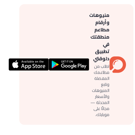
منيوهات
وأرقام
مطاعم
منطقتك
في
تطبيق
دلوقتي
اطلب من
مطاعمك
المفضلة
وتابع
المنيوهات
والأسعار
المحدثة —
مجانًا على
موبايلك.