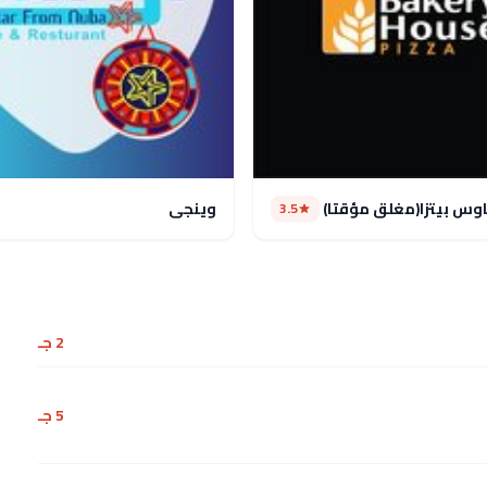
وس بيتزا(مغلق مؤقتا)
وينجى
3.5
2 جـ
5 جـ