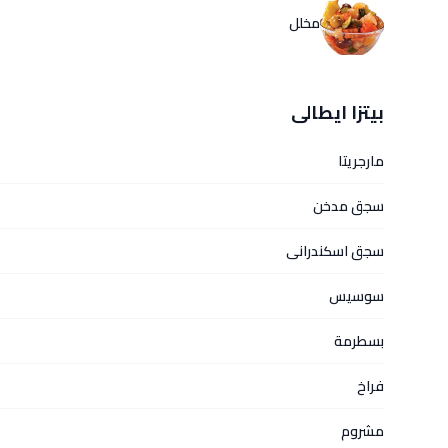
مخلل
بيتزا ايطالى
مارجريتا
سجق مدخن
سجق اسكندرانى
سوسيس
بسطرمة
فراخ
مشروم