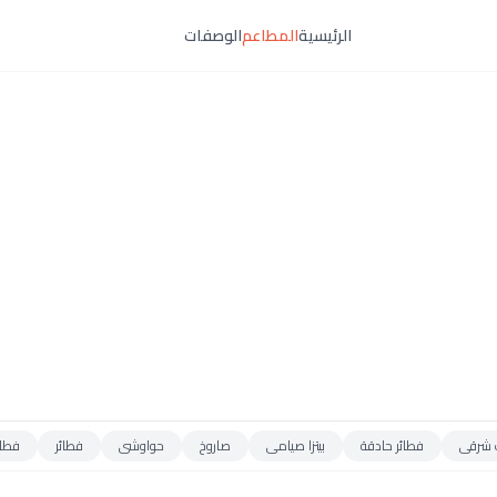
الرئيسية
المطاعم
الوصفات
 شرقى
فطائر حادقة
بيتزا صيامى
صاروخ
حواوشى
فطائر
فطائ