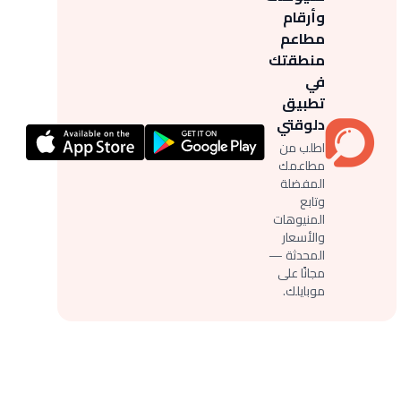
وأرقام
مطاعم
منطقتك
في
تطبيق
دلوقتي
اطلب من
مطاعمك
المفضلة
وتابع
المنيوهات
والأسعار
المحدثة —
مجانًا على
موبايلك.