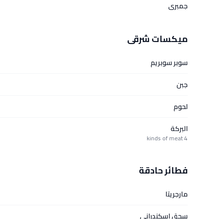
جمبرى
ميكسات شرقى
سوبر سوبريم
جبن
لحوم
البركة
4 kinds of meat
فطائر حادقة
مارجريتا
سجق اسكندرانى