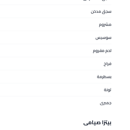
سجق مدخن
مشروم
سوسيس
لحم مفروم
فراخ
بسطرمة
تونة
جمبرى
بيتزا صيامى