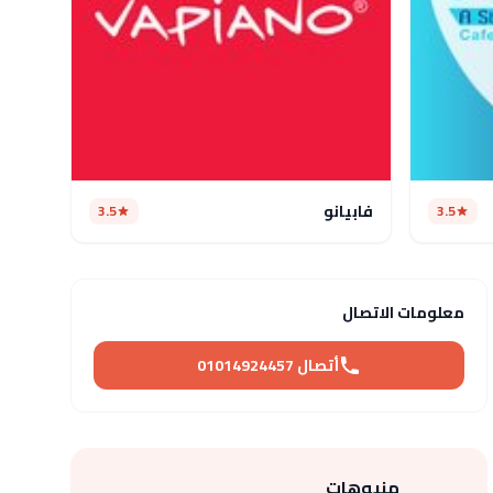
فابيانو
3.5
3.5
معلومات الاتصال
أتصال 01014924457
منيوهات