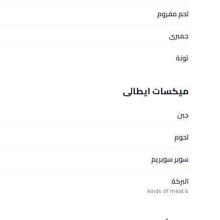
لحم مفروم
جمبرى
تونة
ميكسات ايطالى
جبن
لحوم
سوبر سوبريم
البركة
4 kinds of meat