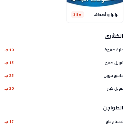
لؤلؤ و أصداف
3.5
الكشرى
علبة صغيرة
10 جـ
فويل صغير
15 جـ
جامبو فويل
25 جـ
فويل كبير
20 جـ
الطواجن
لحمة وحلو
17 جـ