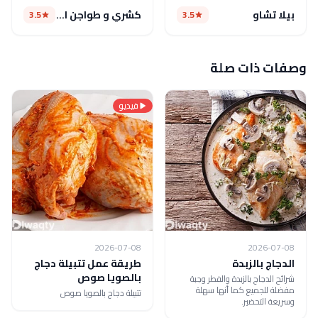
بيلا تشاو
كشري و طواجن الزعيم(مغلق)
3.5
3.5
وصفات ذات صلة
فيديو
2026-07-08
2026-07-08
الدجاج بالزبدة
طريقة عمل تتبيلة دجاج
بالصويا صوص
شرائح الدجاج بالزبدة والفطر وجبة
مفضلة للجميع كما أنها سهلة
تتبيلة دجاج بالصويا صوص
وسريعة التحضير.