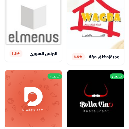
البرنس السوري
3.5
وجبة(مغلق مؤقتا)
3.5
توصيل
توصيل