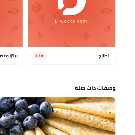
الطازج
بيتزا وعصا
3.5
وصفات ذات صلة