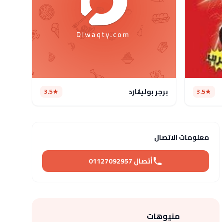
برجر بوليڨارد
3.5
3.5
معلومات الاتصال
أتصال 01127092957
منيوهات