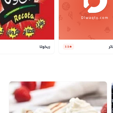
ئر
ريكوتا
3.5