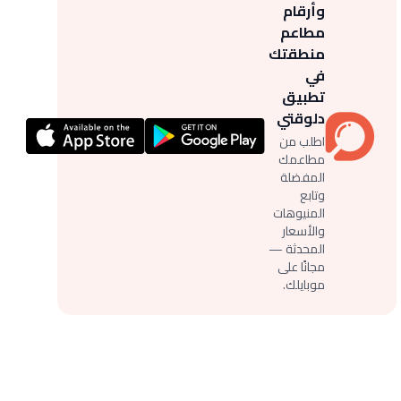
وأرقام
مطاعم
منطقتك
في
تطبيق
دلوقتي
اطلب من
مطاعمك
المفضلة
وتابع
المنيوهات
والأسعار
المحدثة —
مجانًا على
موبايلك.