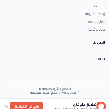
الحلويات
وصفات سريعة
اطباق رئيسية
حلويات غربية
اتصل بنا
تابعنا
الأحكام والشروط
خصوصية
عنا
© 2026 Dlwaqty. جميع الحقوق محفوظة.
Powered by
GAIT
تطبيق دلوقتي
فتح في التطبيق
وصفات ومنيوهات المطاعم في جيبك