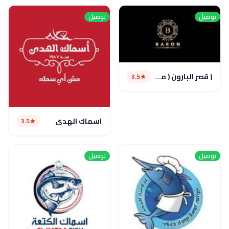
توصيل
توصيل
( قصر البارون ( مغلق مؤقتا
3.5
اسماك الهدى
3.5
توصيل
توصيل