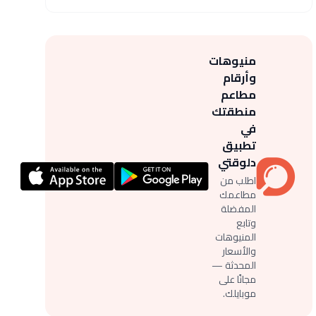
منيوهات
وأرقام
مطاعم
منطقتك
في
تطبيق
دلوقتي
اطلب من
مطاعمك
المفضلة
وتابع
المنيوهات
والأسعار
المحدثة —
مجانًا على
موبايلك.