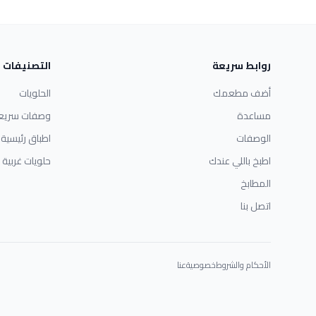
روابط سريعة
التصنيفات
أضف مطعمك
الحلويات
مساعدة
وصفات سريع
الوصفات
اطباق رئيسية
اطبخ باللي عندك
حلويات غربية
المطابخ
اتصل بنا
الأحكام والشروط
خصوصية
عنا