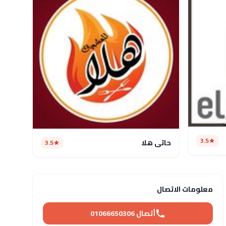
3.5
حاتي هلا
3.5
معلومات الاتصال
أتصال 01066650306