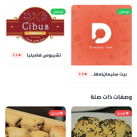
توصيل
توصيل
تشيبوس فاميليا
3.5
بيت سليمان(مغلق )
3.5
وصفات ذات صلة
فيديو
فيديو