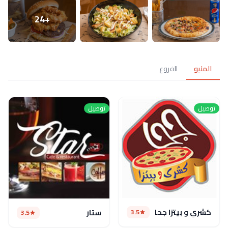
+24
المنيو
الفروع
توصيل
توصيل
كشري و بيتزا جحا
3.5
ستار
3.5