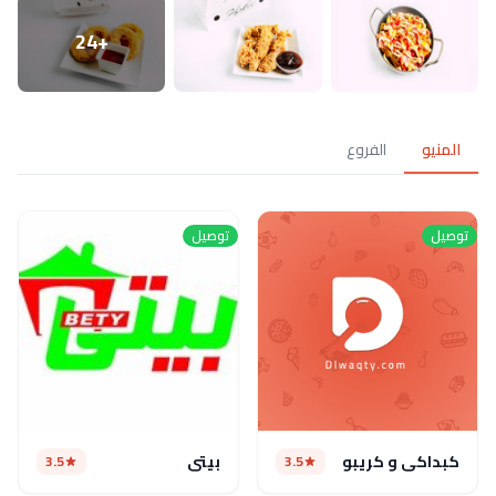
+24
المنيو
الفروع
توصيل
توصيل
كبداكى و كريبو
بيتي
3.5
3.5