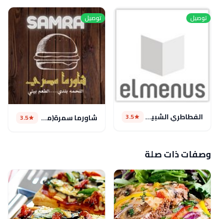
توصيل
توصيل
الفطاطري الشبيني
3.5
شاورما سمرة(مغلق مؤقتا)
3.5
وصفات ذات صلة