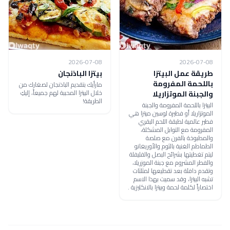
2026-07-08
2026-07-08
طريقة عمل البيتزا
بيتزا الباذنجان
باللحمة المفرومة
مارأيك بتقديم الباذنجان لصغارك من
خلال البيتزا المحببة لهم جميعاً، إليكِ
والجبنة الموتزاريلا
الطريقة!
البيتزا باللحمة المفرومة والجبنة
الموتزاريلا أو فطيرة لوسين ميتزا هي
فطير عالمية لطبقة اللحم البقري
المفرومة مع التوابل المشكلة،
والمطبوخة بالفرن مع صلصة
الطماطم الغنية بالثوم والأوريغانو
ليتم تغطيتها بشرائح البصل والفليفلة
والفطر المشروم مع جبنة الموزريلا،
وتقدم دافئة بعد تقطيعها لمثلثات
تشبه البيتزا، وقد سميت بهذا الاسم
اختصاراً لكلمة لحمة وبيتزا بالانكليزية .