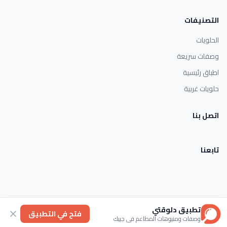
التصنيفات
الحلويات
وصفات سريعة
اطباق رئيسية
حلويات غربية
اتصل بنا
تابعنا
تطبيق دلوقتي
الأحكام والشروط
خصوصية
عنا
فتح في التطبيق
وصفات ومنيوهات المطاعم في جيبك
© 2026 Dlwaqty. جميع الحقوق محفوظة.