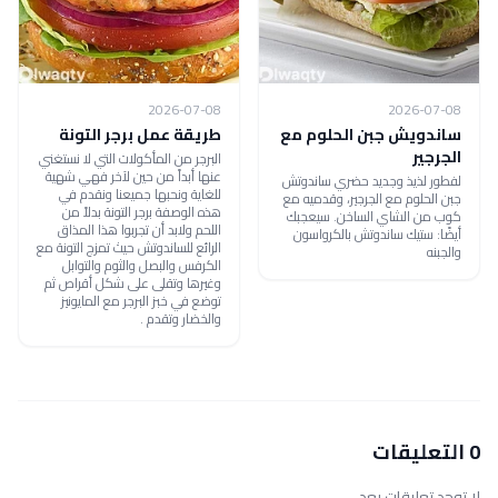
2026-07-08
2026-07-08
ساندويش جبن الحلوم مع
طريقة عمل برجر التونة
الجرجير
البرجر من المأكولات التي لا نستغني
عنها أبداً من حين لآخر فهي شهية
لفطور لذيذ وجديد حضري ساندوتش
للغاية ونحبها جميعنا ونقدم في
جبن الحلوم مع الجرجير، وقدميه مع
هذه الوصفة برجر التونة بدلاً من
كوب من الشاي الساخن. سيعجبك
اللحم ولابد أن تجربوا هذا المذاق
أيضًا: ستيك ساندوتش بالكرواسون
الرائع للساندوتش حيث تمزج التونة مع
والجبنه
الكرفس والبصل والثوم والتوابل
وغيرها وتقلى على شكل أقراص ثم
توضع في خبز البرجر مع المايونيز
والخضار وتقدم .
0 التعليقات
لا توجد تعليقات بعد.