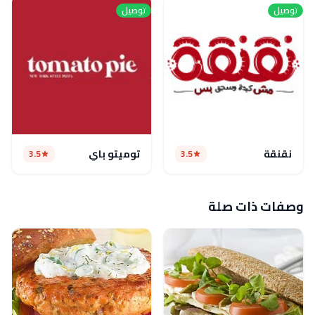
توصيل
توصيل
نقنقة
توميتو باي
3.5
3.5
وصفات ذات صلة