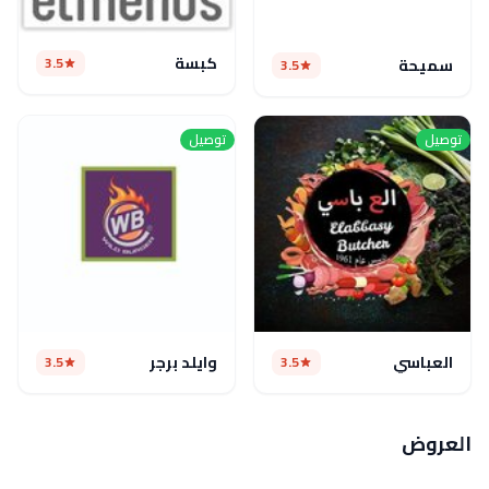
كبسة
3.5
سميحة
3.5
توصيل
توصيل
العباسي
وايلد برجر
3.5
3.5
العروض