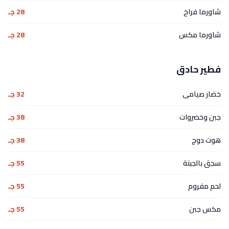
شاورما فراخ
28 جـ
شاورما مكس
28 جـ
فطير حادق
خضار صيامى
32 جـ
جبن وخضروات
38 جـ
هوت دوج
38 جـ
سجق بالجبنة
55 جـ
لحم مفروم
55 جـ
مكس جبن
55 جـ