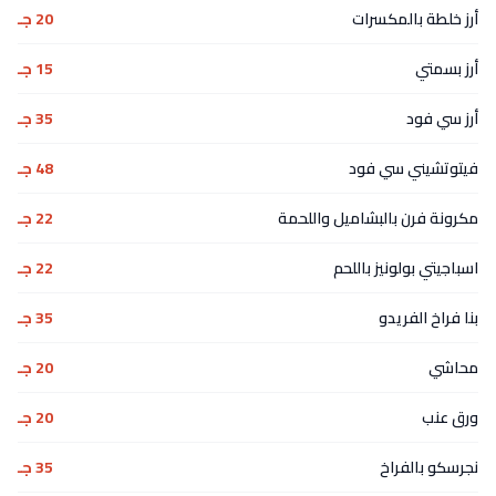
أرز خلطة بالمكسرات
20 جـ
أرز بسمتي
15 جـ
أرز سي فود
35 جـ
فيتوتشيني سي فود
48 جـ
مكرونة فرن بالبشاميل واللحمة
22 جـ
اسباجيتي بولونيز باللحم
22 جـ
بنا فراخ الفريدو
35 جـ
محاشي
20 جـ
ورق عنب
20 جـ
نجرسكو بالفراخ
35 جـ