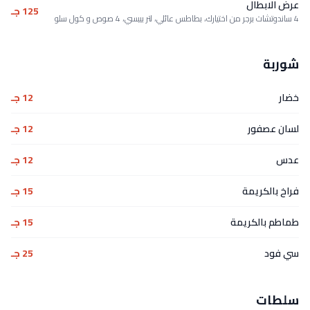
عرض الابطال
125 جـ
4 ساندوتشات برجر من اختيارك، بطاطس عائلي، لتر بيبسي، 4 صوص و كول سلو
شوربة
خضار
12 جـ
لسان عصفور
12 جـ
عدس
12 جـ
فراخ بالكريمة
15 جـ
طماطم بالكريمة
15 جـ
سي فود
25 جـ
سلطات