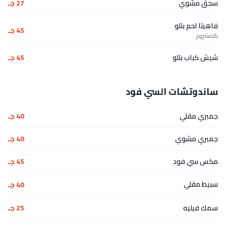
سجق مشوي
27 جـ
فاهيتا لحم بتلو
45 جـ
بالمشروم
شيش كباب بتلو
45 جـ
ساندوتشات السي فود
جمبري مقلي
40 جـ
جمبري مشوي
40 جـ
مكس سي فود
45 جـ
سبيط مقلي
40 جـ
سمك فيليه
25 جـ