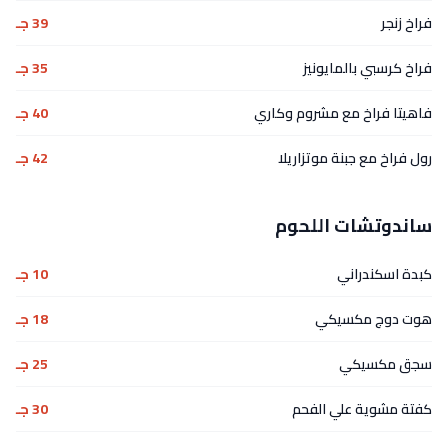
فراخ زنجر
39 جـ
فراخ كرسبي بالمايونيز
35 جـ
فاهيتا فراخ مع مشروم وكاري
40 جـ
رول فراخ مع جبنة موتزاريلا
42 جـ
ساندوتشات اللحوم
كبدة اسكندراني
10 جـ
هوت دوج مكسيكي
18 جـ
سجق مكسيكي
25 جـ
كفتة مشوية علي الفحم
30 جـ