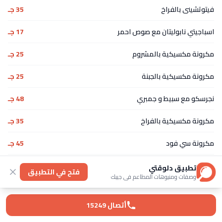
فيتوتشينى بالفراخ
35 جـ
اسباجيتي نابوليتان مع صوص احمر
17 جـ
مكرونة مكسيكية بالمشروم
25 جـ
مكرونة مكسيكية بالجبنة
25 جـ
نجرسكو مع سبيط و جمبري
48 جـ
مكرونة مكسيكية بالفراخ
35 جـ
مكرونة سي فود
45 جـ
بنا ارابياتا
25 جـ
تطبيق دلوقتي
فتح في التطبيق
وصفات ومنيوهات المطاعم في جيبك
مكرونة مكسيكية باللحم
40 جـ
أتصال 15249
ممبار
20 جـ