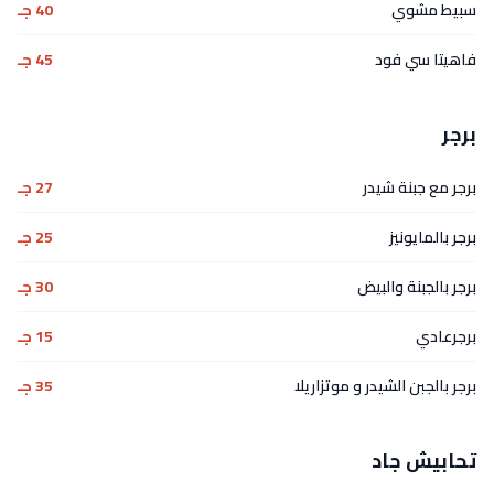
سبيط مشوي
40 جـ
فاهيتا سي فود
45 جـ
برجر
برجر مع جبنة شيدر
27 جـ
برجر بالمايونيز
25 جـ
برجر بالجبنة والبيض
30 جـ
برجرعادي
15 جـ
برجر بالجبن الشيدر و موتزاريلا
35 جـ
تحابيش جاد