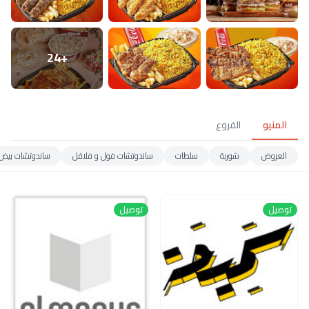
+24
المنيو
الفروع
العروض
شوربة
سلطات
ساندوتشات فول و فلافل
ساندوتشات بيض
توصيل
توصيل