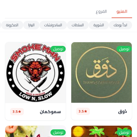
المنيو
الفروع
ابدأ يومك
الشوربة
السلطات
الساندوتشات
البيتزا
المكرونة
توصيل
توصيل
ذَوق
3.5
سموكمان
3.5
توصيل
توصيل