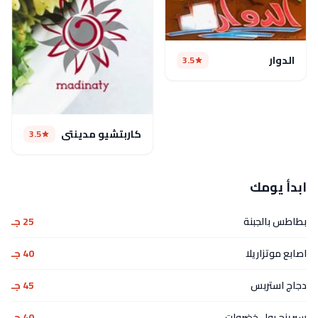
الدوار
3.5
كاربتشيو مدينتي
3.5
ابدأ يومك
بطاطس بالجبنة
25 جـ
اصابع موتزاريلا
40 جـ
دجاج استربس
45 جـ
سبرينج رول خضروات
40 جـ