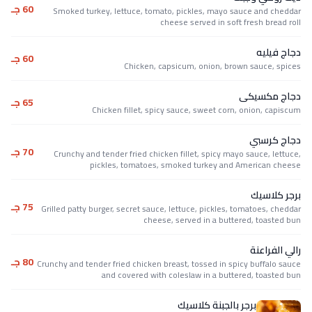
60 جـ
Smoked turkey, lettuce, tomato, pickles, mayo sauce and cheddar
cheese served in soft fresh bread roll
دجاج فيليه
60 جـ
Chicken, capsicum, onion, brown sauce, spices
دجاج مكسيكى
65 جـ
Chicken fillet, spicy sauce, sweet corn, onion, capiscum
دجاج كرسبي
70 جـ
Crunchy and tender fried chicken fillet, spicy mayo sauce, lettuce,
pickles, tomatoes, smoked turkey and American cheese
برجر كلاسيك
75 جـ
Grilled patty burger, secret sauce, lettuce, pickles, tomatoes, cheddar
cheese, served in a buttered, toasted bun
رالي الفراعنة
80 جـ
Crunchy and tender fried chicken breast, tossed in spicy buffalo sauce
and covered with coleslaw in a buttered, toasted bun
برجر بالجبنة كلاسيك