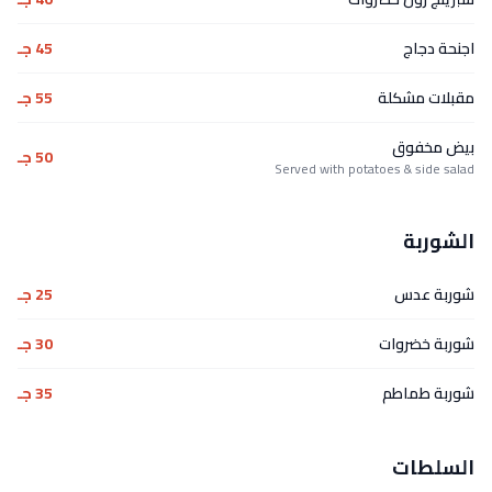
اجنحة دجاج
45 جـ
مقبلات مشكلة
55 جـ
بيض مخفوق
50 جـ
Served with potatoes & side salad
الشوربة
شوربة عدس
25 جـ
شوربة خضروات
30 جـ
شوربة طماطم
35 جـ
السلطات