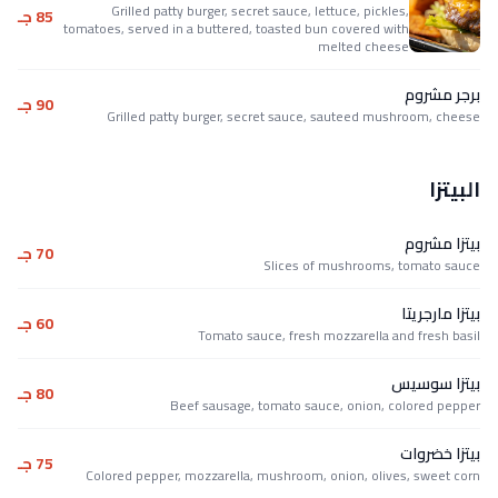
Grilled patty burger, secret sauce, lettuce, pickles,
85 جـ
tomatoes, served in a buttered, toasted bun covered with
melted cheese
برجر مشروم
90 جـ
Grilled patty burger, secret sauce, sauteed mushroom, cheese
البيتزا
بيتزا مشروم
70 جـ
Slices of mushrooms, tomato sauce
بيتزا مارجريتا
60 جـ
Tomato sauce, fresh mozzarella and fresh basil
بيتزا سوسيس
80 جـ
Beef sausage, tomato sauce, onion, colored pepper
بيتزا خضروات
75 جـ
Colored pepper, mozzarella, mushroom, onion, olives, sweet corn