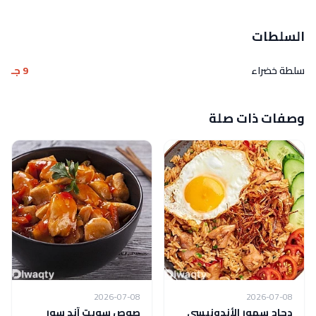
السلطات
سلطة خضراء
9 جـ
وصفات ذات صلة
2026-07-08
2026-07-08
دجاج سمور الأندونيسي
صوص سويت آند سور