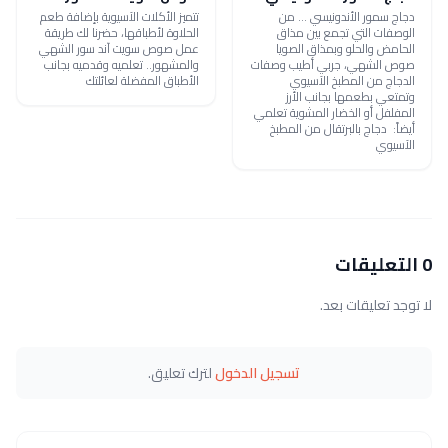
دجاج سمور الأندونيسي ... من
تتميز الأكلات الآسيوية بإضافة طعم
الوصفات التي تجمع بين مذاق
الحلاوة لأطباقها، حضرنا لك طريقة
الحامض والحلو وبمذاق الصويا
عمل صوص سويت آند سور الشهي
صوص الشهي، جربي أطيب وصفات
والمشهور.. تعلميه وقدميه بجانب
الدجاج من المطبخ الآسيوي
الأطباق المفضلة لعائلتك
وتمتعي بطعمها بجانب الأرز
المفلفل أو الخضار المشوية تعلمي
أيضاً: دجاج بالبرتقال من المطبخ
الآسيوي
0 التعليقات
لا توجد تعليقات بعد.
تسجيل الدخول
لترك تعليق.