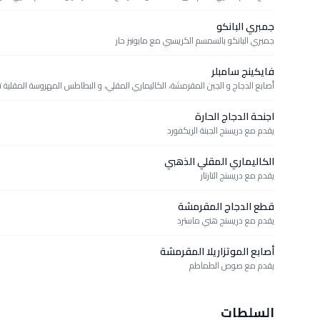
جمبري البانكو
جمبري البانكو بالسمسم الكريسبي مع مايونيز حار
فايكينج سامبلر
أصابع الدجاج و الجبن المقرمشة، الكاليماري المقلي، و البطاطس المهروسة المقلية تقدم مع 4 انواع 
اجنحة الدجاج الحارة
يقدم مع دريسنج الجبنة الريكفورد
الكاليماري المقلي الذهبي
يقدم مع دريسنج التارتار
قطع الدجاج المقرمشة
يقدم مع دريسنج هني ماسترد
أصابع الموتزاريلا المقرمشة
يقدم مع صوص الطماطم
السلطات