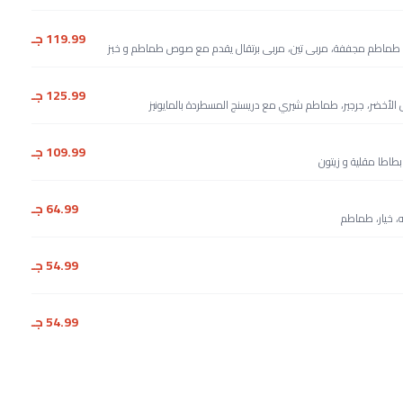
119.99 جـ
ت، طماطم مجففة، مربى تين، مربى برتقال يقدم مع صوص طماطم و خبز
125.99 جـ
خضر، جرجير، طماطم شيري مع دريسنج المسطردة بالمايونيز
109.99 جـ
64.99 جـ
ه، خيار، طماطم
54.99 جـ
54.99 جـ