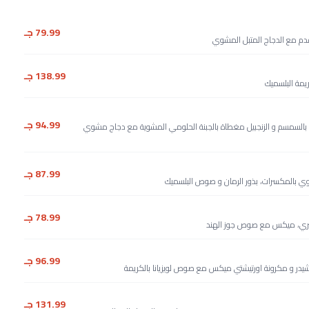
79.99 جـ
دم مع الدجاج المتبل المشوي
138.99 جـ
ريمة البلسميك
94.99 جـ
خل بالسمسم و الزنجبيل مغطاة بالجبنة الحلومي المشوية مع دجاج مشوي
87.99 جـ
ي بالمكسرات، بذور الرمان و صوص البلسميك
78.99 جـ
شيري، ميكس مع صوص جوز الهند
96.99 جـ
ة شيدر و مكرونة اورتيشتي ميكس مع صوص لويزيانا بالكريمة
131.99 جـ