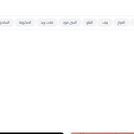
الفراخ
بيف
البتلو
السى فود
فلات بريد
المكرونة
الساندو