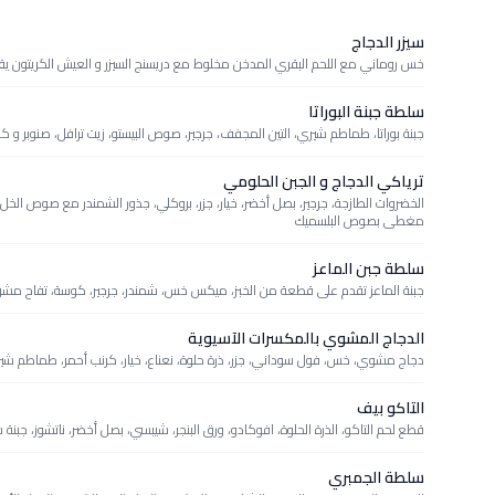
سيزر الدجاج
خس روماني مع اللحم البقري المدخن مخلوط مع دريسنج السيزر و العيش الكريتون يق
سلطة جبنة البوراتا
جبنة بوراتا، طماطم شيري، التين المجفف، جرجير، صوص البيستو، زيت ترافل، صنوبر و ك
ترياكي الدجاج و الجبن الحلومي
الخضروات الطازجة، جرجير، بصل أخضر، خيار، جزر، بروكلي، جذور الشمندر مع صوص ال
مغطى بصوص البلسميك
سلطة جبن الماعز
جبنة الماعز تقدم على قطعة من الخبز، ميكس خس، شمندر، جرجير، كوسة، تفاح مشو
الدجاج المشوي بالمكسرات الآسيوية
دجاج مشوي، خس، فول سوداني، جزر، ذرة حلوة، نعناع، خيار، كرنب أحمر، طماطم 
التاكو بيف
قطع لحم التاكو، الذرة الحلوة، افوكادو، ورق البنجر، شيبسي، بصل أخضر، ناتشوز، جبن
سلطة الجمبري