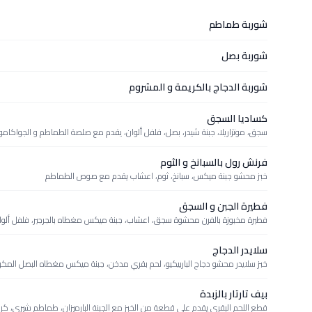
شوربة طماطم
شوربة بصل
شوربة الدجاج بالكريمة و المشروم
كساديا السجق
سجق، موتزاريلا، جبنة شيدر، بصل، فلفل ألوان، يقدم مع صلصة الطماطم و الجواكامو
فرنش رول بالسبانخ و الثوم
خبز محشو جبنة ميكس، سبانخ، ثوم، اعشاب يقدم مع صوص الطماطم
فطيرة الجبن و السجق
فطيرة مخبوزة بالفرن محشوة سجق، اعشاب، جبنة ميكس مغطاه بالجرجير، فلفل ألوان، جب
سلايدر الدجاج
خبز سلايدر محشو دجاج الباربيكيو، لحم بقري مدخن، جبنة ميكس مغطاه البصل المكر
بيف تارتار بالزبدة
قطع اللحم البقري يقدم على قطعة من الخبز مع الجبنة البارميزان، طماطم شيري، كريم