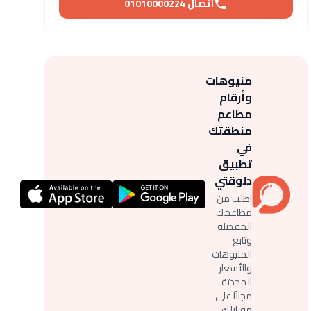
أتصال 01010000224
منيوهات
وأرقام
مطاعم
منطقتك
في
تطبيق
دلوقتي
اطلب من
مطاعمك
المفضلة
وتابع
المنيوهات
والأسعار
المحدثة —
مجانًا على
موبايلك.