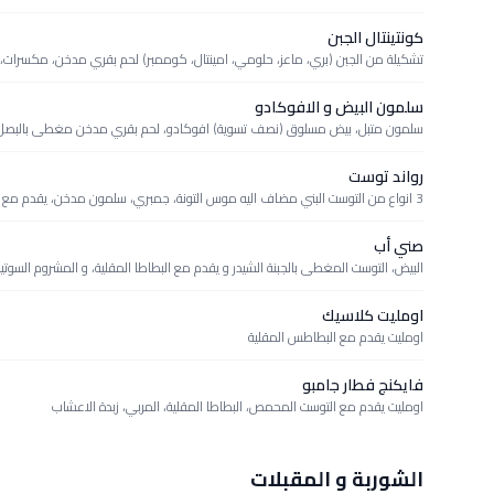
كونتينتال الجبن
تشكيلة من الجبن (بري، ماعز، حلومي، امينتال، كوممبر) لحم بقري مدخن، مكسرا
سلمون البيض و الافوكادو
سلمون متبل، بيض مسلوق (نصف تسوية) افوكادو، لحم بقري مدخن مغطى بالبصل الأ
رواند توست
3 انواع من التوست البني مضاف اليه موس التونة، جمبري، سلمون مدخن، يقدم مع بطاطا مقلية و زيتون
صني أب
البيض، التوست المغطى بالجبنة الشيدر و يقدم مع البطاطا المقلية، و المشروم السوتي
اومليت كلاسيك
اومليت يقدم مع البطاطس المقلية
فايكنج فطار جامبو
اومليت يقدم مع التوست المحمص، البطاطا المقلية، المربي، زبدة الاعشاب
الشوربة و المقبلات