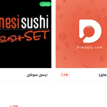
توصيل
غلق)
نيسي سوشي
3.5
100 جـ