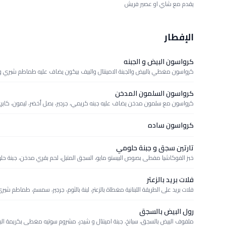
يقدم مع شاي او عصير فريش
الإفطار
كرواسون البيض و الجبنه
كرواسون مغطي بالبيض والجبنة الامينتال والبيف بيكون يضاف عليه طماطم شيري
كرواسون السلمون المدخن
كرواسون مع سلمون مدخن يضاف عليه جبنه كريمي، جرجير، بصل أخضر، ليمون، كابري،
كرواسون ساده
تارتين سجق و جبنة حلومي
خبز الفوكاشيا مفطى بصوص البيستو مايو، السجق المتبل، لحم بقري مدخن، جبنة 
فلات بريد بالزعتر
فلات بريد على الطريقة اللبنانية مغطاة بالزعتر، لبنة بالثوم، جرجير، سمسم، طماطم شير
رول البيض بالسجق
ملفوف البيض بالسجق، سبانخ، جبنة امينتال و شيدر، مشروم سوتيه مغطى بكريمة ال