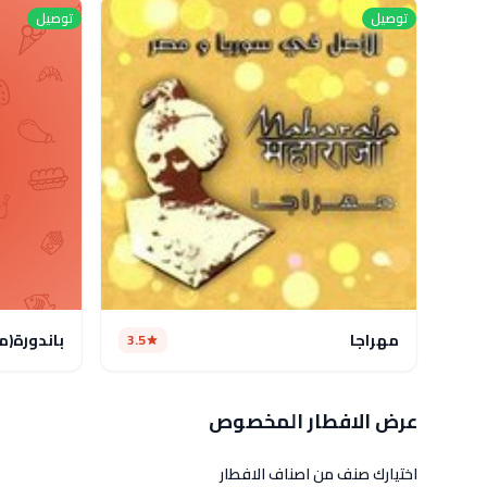
توصيل
توصيل
مهراجا
باندورة(م
3.5
عرض الافطار المخصوص
اختيارك صنف من اصناف الافطار