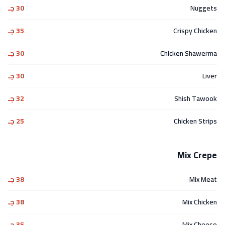
Nuggets
30 جـ
Crispy Chicken
35 جـ
Chicken Shawerma
30 جـ
Liver
30 جـ
Shish Tawook
32 جـ
Chicken Strips
25 جـ
Mix Crepe
Mix Meat
38 جـ
Mix Chicken
38 جـ
Mix Cheese
35 جـ