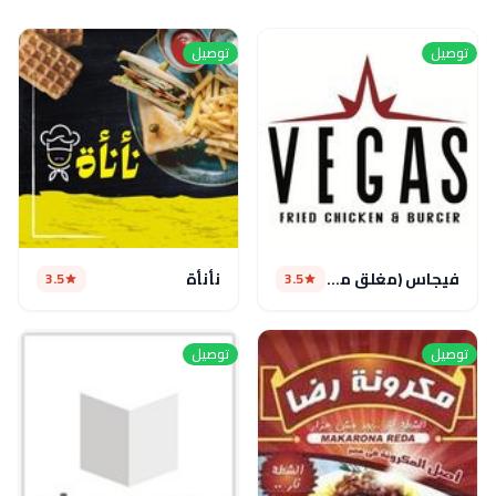
توصيل
توصيل
فيجاس (مغلق مؤقتا)
نأنأة
3.5
3.5
توصيل
توصيل