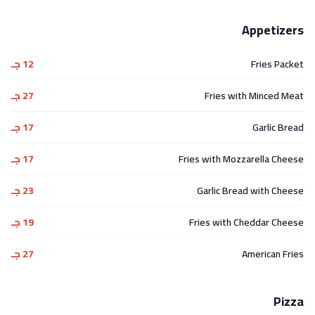
Appetizers
Fries Packet
12 جـ
Fries with Minced Meat
27 جـ
Garlic Bread
17 جـ
Fries with Mozzarella Cheese
17 جـ
Garlic Bread with Cheese
23 جـ
Fries with Cheddar Cheese
19 جـ
American Fries
27 جـ
Pizza