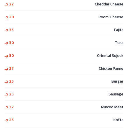
Cheddar Cheese
22 جـ
Roomi Cheese
20 جـ
Fajita
35 جـ
Tuna
30 جـ
Oriental Sojouk
30 جـ
Chicken Panne
27 جـ
Burger
25 جـ
Sausage
25 جـ
Minced Meat
32 جـ
Kofta
25 جـ