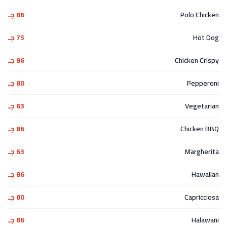
Polo Chicken
86 جـ
Hot Dog
75 جـ
Chicken Crispy
86 جـ
Pepperoni
80 جـ
Vegetarian
63 جـ
Chicken BBQ
86 جـ
Margherita
63 جـ
Hawaiian
86 جـ
Capricciosa
80 جـ
Halawani
86 جـ