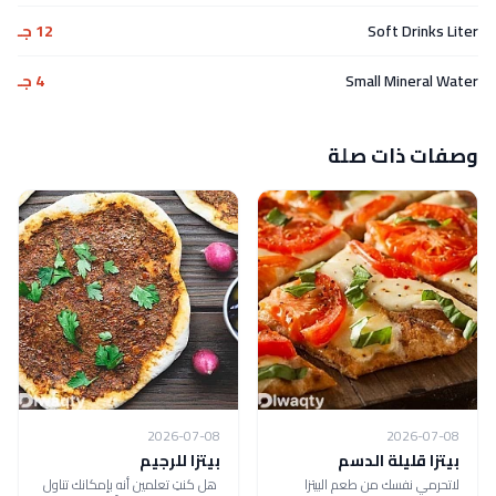
Soft Drinks Liter
12 جـ
Small Mineral Water
4 جـ
وصفات ذات صلة
2026-07-08
2026-07-08
بيتزا قليلة الدسم
بيتزا للرجيم
لاتحرمي نفسك من طعم البيتزا
هل كنتِ تعلمين أنه بإمكانك تناول