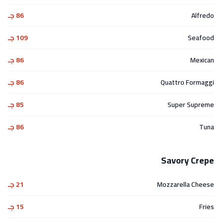
Alfredo
86 جـ
Seafood
109 جـ
Mexican
86 جـ
Quattro Formaggi
86 جـ
Super Supreme
85 جـ
Tuna
86 جـ
Savory Crepe
Mozzarella Cheese
21 جـ
Fries
15 جـ