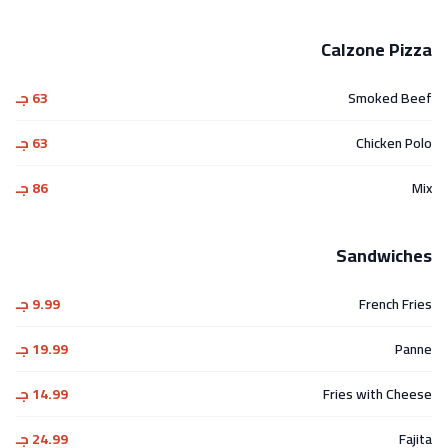
Calzone Pizza
Smoked Beef
63 جـ
Chicken Polo
63 جـ
Mix
86 جـ
Sandwiches
French Fries
9.99 جـ
Panne
19.99 جـ
Fries with Cheese
14.99 جـ
Fajita
24.99 جـ