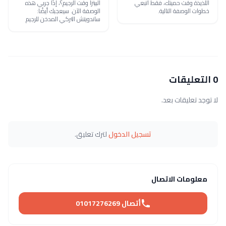
اللذيذة وقت حميتك، فقط اتبعي
البيتزا وقت الرجيم؟، إذًا جربي هذه
خطوات الوصفة التالية.
الوصفة الآن. سيعجبك أيضًا:
ساندويتش التركي المدخن للرجيم
0 التعليقات
لا توجد تعليقات بعد.
تسجيل الدخول
لترك تعليق.
معلومات الاتصال
أتصال 01017276269