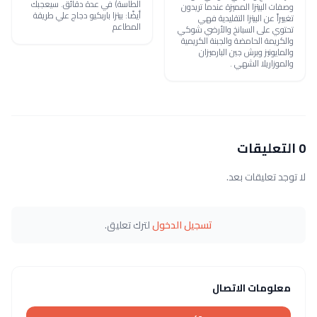
الطاسة) في عدة دقائق. سيعجبك
وصفات البيتزا المميزة عندما تريدون
أيضًا: بيتزا باربكيو دجاج علي طريقة
تغييراً عن البيتزا التقليدية فهي
المطاعم
تحتوي على السبانخ والأرضي شوكي
والكريمة الحامضة والجبنة الكريمية
والمايونيز وبرش جبن البارميزان
والموزاريلا الشهي .
0 التعليقات
لا توجد تعليقات بعد.
تسجيل الدخول
لترك تعليق.
معلومات الاتصال