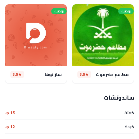
توصيل
توصيل
مطاعم حضرموت
سارانوفا
3.5
3.5
ساندوتشات
كفتة
15 جـ
كبدة
12 جـ