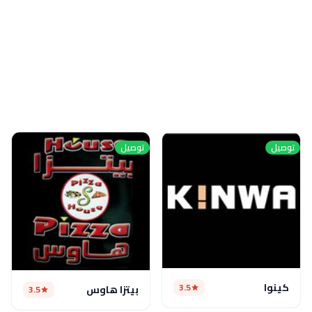
توصيل
توصيل
كينوا
3.5
بيتزا هاوس
3.5