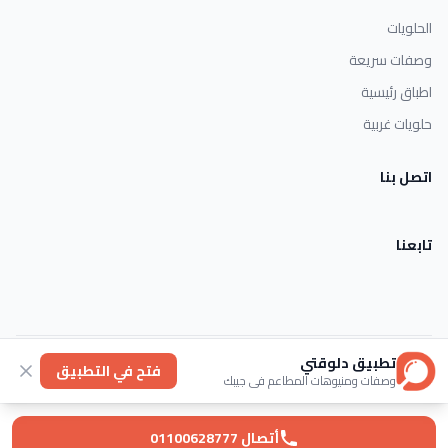
الحلويات
وصفات سريعة
اطباق رئيسية
حلويات غربية
اتصل بنا
تابعنا
تطبيق دلوقتي
الأحكام والشروط
خصوصية
عنا
فتح في التطبيق
وصفات ومنيوهات المطاعم في جيبك
© 2026 Dlwaqty. جميع الحقوق محفوظة.
Powered by
GAIT
أتصال 01100628777