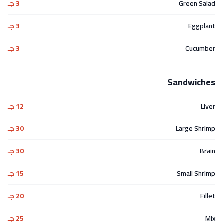
Green Salad
3 جـ
Eggplant
3 جـ
Cucumber
3 جـ
Sandwiches
Liver
12 جـ
Large Shrimp
30 جـ
Brain
30 جـ
Small Shrimp
15 جـ
Fillet
20 جـ
Mix
25 جـ