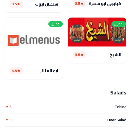
كبابجى ابو سمرة
3.5
سلطان ايوب
3.5
توصيل
توصيل
الشيخ
3.5
ابو العناتر
3.5
Salads
Tehina
3 جـ
Liver Salad
3 جـ