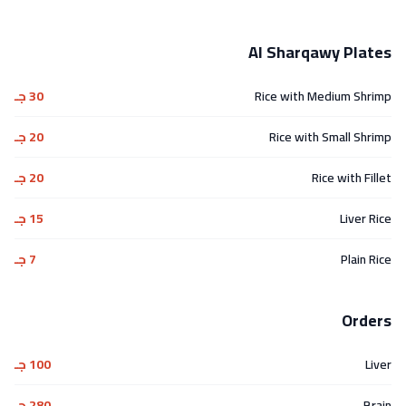
Al Sharqawy Plates
Rice with Medium Shrimp
30 جـ
Rice with Small Shrimp
20 جـ
Rice with Fillet
20 جـ
Liver Rice
15 جـ
Plain Rice
7 جـ
Orders
Liver
100 جـ
Brain
280 جـ