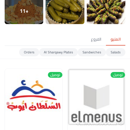
+11
المنيو
الفروع
Orders
Al Sharqawy Plates
Sandwiches
Salads
توصيل
توصيل