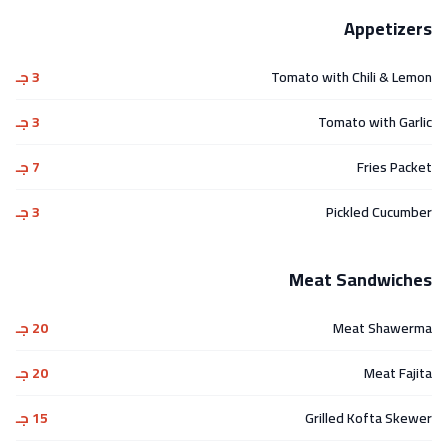
Appetizers
Tomato with Chili & Lemon
3 جـ
Tomato with Garlic
3 جـ
Fries Packet
7 جـ
Pickled Cucumber
3 جـ
Meat Sandwiches
Meat Shawerma
20 جـ
Meat Fajita
20 جـ
Grilled Kofta Skewer
15 جـ