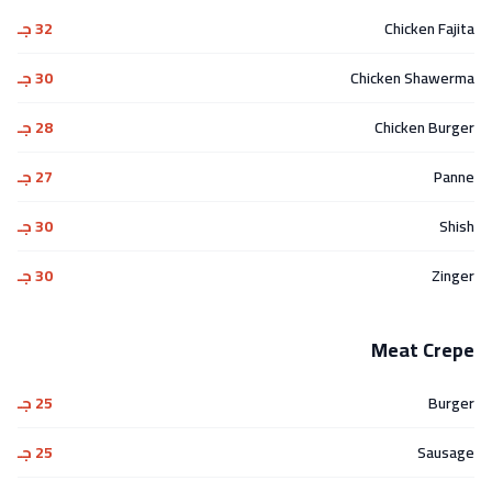
Chicken Fajita
32 جـ
Chicken Shawerma
30 جـ
Chicken Burger
28 جـ
Panne
27 جـ
Shish
30 جـ
Zinger
30 جـ
Meat Crepe
Burger
25 جـ
Sausage
25 جـ