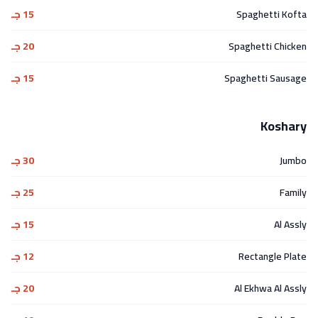
Spaghetti Kofta
15 جـ
Spaghetti Chicken
20 جـ
Spaghetti Sausage
15 جـ
Koshary
Jumbo
30 جـ
Family
25 جـ
Al Assly
15 جـ
Rectangle Plate
12 جـ
Al Ekhwa Al Assly
20 جـ