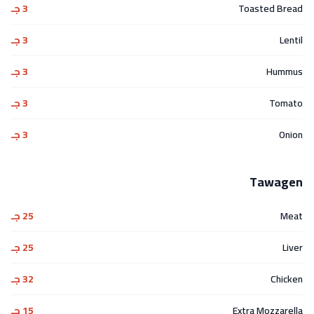
Toasted Bread
3 جـ
Lentil
3 جـ
Hummus
3 جـ
Tomato
3 جـ
Onion
3 جـ
Tawagen
Meat
25 جـ
Liver
25 جـ
Chicken
32 جـ
Extra Mozzarella
15 جـ