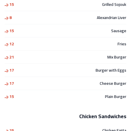
Grilled Sojouk
15 جـ
Alexandrian Liver
8 جـ
Sausage
15 جـ
Fries
12 جـ
Mix Burger
21 جـ
Burger with Eggs
17 جـ
Cheese Burger
17 جـ
Plain Burger
15 جـ
Chicken Sandwiches
Chicken Fajita
25 جـ