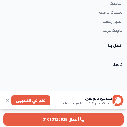
الحلويات
وصفات سريعة
اطباق رئيسية
حلويات غربية
اتصل بنا
تابعنا
تطبيق دلوقتي
الأحكام والشروط
خصوصية
عنا
فتح في التطبيق
وصفات ومنيوهات المطاعم في جيبك
© 2026 Dlwaqty. جميع الحقوق محفوظة.
Powered by
GAIT
أتصال 01010122929