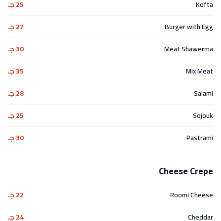
Kofta
25 جـ
Burger with Egg
27 جـ
Meat Shawerma
30 جـ
Mix Meat
35 جـ
Salami
28 جـ
Sojouk
25 جـ
Pastrami
30 جـ
Cheese Crepe
Roomi Cheese
22 جـ
Cheddar
24 جـ