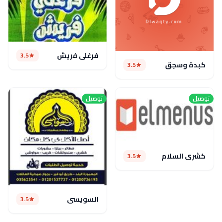
فرغلى فريش
3.5
كبدة وسجق
3.5
توصيل
توصيل
كشرى السلام
3.5
السويسي
3.5