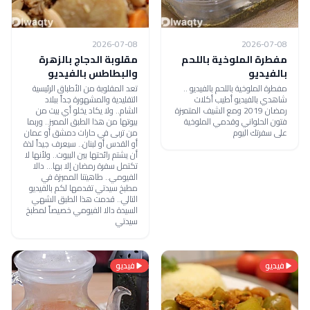
2026-07-08
2026-07-08
مفطرة الملوخية باللحم
مقلوبة الدجاج بالزهرة
بالفيديو
والبطاطس بالفيديو
مفطرة الملوخية باللحم بالفيديو ..
تعد المقلوبة من الأطباق الرئيسية
شاهدي بالفيديو أطيب أكلات
التقليدية والمشهورة جداً ببلاد
رمضان 2019 ومع الشيف المتميزة
الشام.. ولا يكاد يخلو أي بيت من
فتون الحلواني وقدمي الملوخية
بيوتها من هذا الطبق المميز.. وربما
على سفرتك اليوم
من تربى في حارات دمشق أو عمان
أو القدس أو لبنان.. سيعرف جيداً لذة
أن يشتم رائحتها بين البيوت.. ولأنها لا
تكتمل سفرة رمضان إلا بها... دالا
الفيومي.. طاهيتنا المميزة في
مطبخ سيدتي تقدمها لكم بالفيديو
التالي.. قدمت هذا الطبق الشهي
السيدة دالا الفيومي خصيصاً لمطبخ
سيدتي
فيديو
فيديو