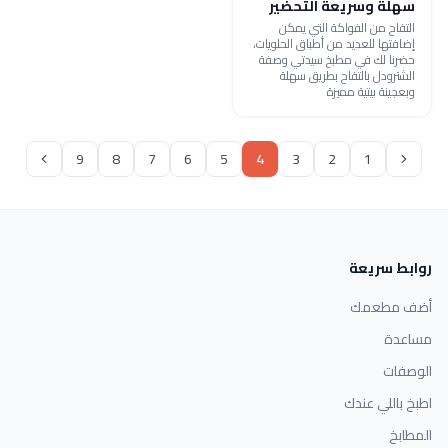
سهلة وسريعة التحضير
التفاح من الفواكة التي يمكن
إضافتها للعديد من أطباق الحلويات،
حضرنا لك في مطبخ سيدتي وصفة
الشترودل بالتفاح بطريق سهلة
وبعجينة بيتية مميزة
9
8
7
6
5
4
3
2
1
روابط سريعة
أضف مطعمك
مساعدة
الوصفات
اطبخ باللي عندك
المطابخ