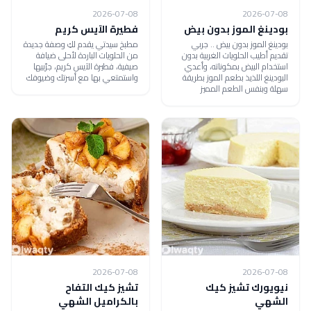
2026-07-08
2026-07-08
بودينغ الموز بدون بيض
فطيرة الآيس كريم
بودينغ الموز بدون بيض .. جربي
مطبخ سيدتي يقدم لكِ وصفة جديدة
تقديم أطيب الحلويات الغربية بدون
من الحلويات الباردة لأحلى ضيافة
استخدام البيض بمكوناته، وأعدي
صيفية، فطيرة الآيس كريم، جرّبيها
البودينغ اللذيذ بطعم الموز بطريقة
واستمتعي بها مع أسرتك وضيوفك
سهلة وبنفس الطعم المميز
2026-07-08
2026-07-08
نيويورك تشيز كيك
تشيز كيك التفاح
الشهي
بالكراميل الشهي