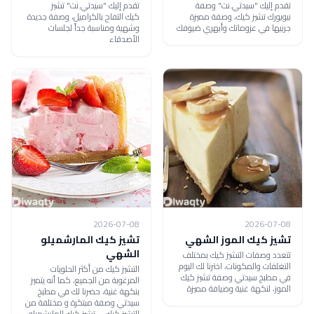
تقدم إليك "سيدتي.نت" وصفة
تقدم إليك "سيدتي.نت" تشيز
نيويورك تشيز كيك، وصفة مميزة
كيك التفاح بالكراميل، وصفة جديدة
جربيها في عزوماتك وأبهري ضيوفك
وشهية ومناسبة جداً لجلسات
الأصدقاء
2026-07-08
2026-07-08
تشيز كيك الموز الشهي
تشيز كيك المارشميلو
الشهي
تتعدد وصفات التشيز كيك بمختلف
التغلفات والمكونات، اخترنا لك اليوم
التشيز كيك من أكثر الحلويات
في مطبخ سيدتي وصفة تشيز كيك
المرغوبة من الجميع، كما أنه يتميز
الموز، لنكهة غنية وضيافة مميزة
بنكهة غنية، حضرنا لك في مطبخ
سيدتي وصفة مبتكرة و مختلفة من
التشيز كيك ... تشيز كيك المارشميلو