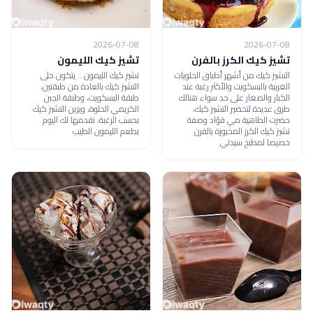
2026-07-08
2026-07-08
تشيز كيك الكرز بالفرن
تشيز كيك الليمون
التشيز كيك من أشهر أطباق الحلويات
تشيز كيك الليمون .. يتكون حلى
الغربية بالبسكويت والأكثر رغبة عند
التشيز كيك بالعادة من طبقتين،
الكبار والصغار على حد سواء هنالك
طبقة البسكويت، وطبقة الجبن
طرق عديدة لتحضير التشيز كيك،
الكريمي الحلوة، ويزين التشيز كيك
حضرت الطاهية مي فؤاد وصفة
بحسب الرغبة، نقدمها لك اليوم
تشيز كيك الكرز المخبوزة بالفرن
بطعم الليمون الطيب
خصيصا لمطبخ سيدتي