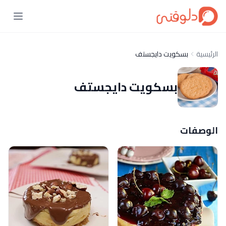
الرئيسية
بسكويت دايجستف
بسكويت دايجستف
الوصفات