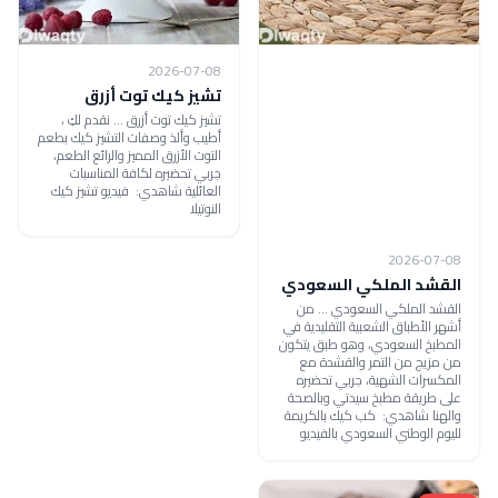
2026-07-08
تشيز كيك توت أزرق
تشيز كيك توت أزرق ... نقدم لكِ ،
أطيب وألذ وصفات التشيز كيك بطعم
التوت الأزرق المميز والرائع الطعم،
جربي تحضيره لكافة المناسبات
العائلية شاهدي: فيديو تشيز كيك
النوتيلا
2026-07-08
القشد الملكي السعودي
القشد الملكي السعودي ... من
أشهر الأطباق الشعبية التقليدية في
المطبخ السعودي، وهو طبق يتكون
من مزيج من التمر والقشدة مع
المكسرات الشهية، جربي تحضيره
على طريقة مطبخ سيدتي وبالصحة
والهنا شاهدي: كب كيك بالكريمة
لليوم الوطني السعودي بالفيديو