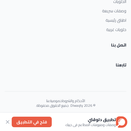
الحلويات
وصفات سريعة
اطباق رئيسية
حلويات غربية
اتصل بنا
تابعنا
الأحكام والشروط
خصوصية
عنا
© 2026 Dlwaqty. جميع الحقوق محفوظة.
Powered by
GAIT
تطبيق دلوقتي
فتح في التطبيق
وصفات ومنيوهات المطاعم في جيبك