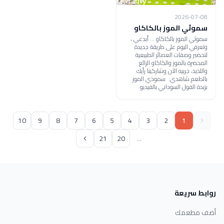
2026-07-08
سموثي الموز بالكاكاو
سموثي الموز بالكاكاو ... أبدعي ،
وتعرفي اليوم على طريقة جديدة
لتحضير وصفات العصائر الطبيعية
المحضرة بالموز والكاكاو الرائع
واللذيذ، جربيه الآن وشاركينا رأيك
بالطعم شاهدي: سموذي الموز
بزبدة الفول السوداني بالفيديو
10
9
8
7
6
5
4
3
2
1
21
20
...
روابط سريعة
أضف مطعمك