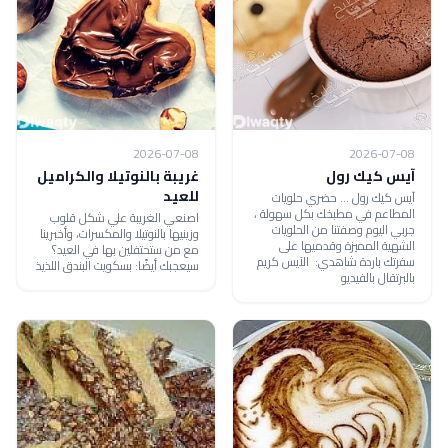
2026-07-08
2026-07-08
آيس كيك رول
غريبة بالنوتيلا والكراميل
للعيد
آيس كيك رول ... حضري حلويات
المطاعم في مطبخك بكل سهولة ،
اصنعي الغريبة علي شكل قلوب
جربي اليوم وصفتنا من الحلويات
وزينيها بالنوتيلا والمكسرات، وأخبرينا
الشهية المميزة وقدميها على
مع من ستحتفلين بها في العيد؟
سفرتك باردة شاهدي: الآيس كريم
سيعجبك أيضًا: بسكويت البندق اللذيذ
بالبرتقال بالفيديو