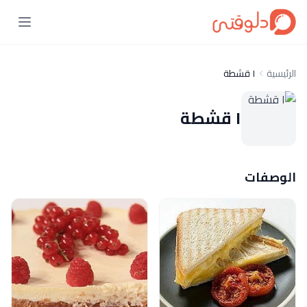
الرئيسية
١ قشطة
١ قشطة
الوصفات