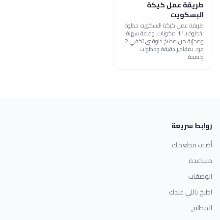
طريقة عمل كيكة
البسكويت
طريقة عمل كيكة البسكويت خطوة
بخطوة بـ11 مكونات. وصفة سهلة
ومجرّبة من مطبخ دلوقتي تكفي 2
فرد، بمقادير دقيقة وخطوات
واضحة.
روابط سريعة
أضف مطعمك
مساعدة
الوصفات
اطبخ باللي عندك
المطابخ