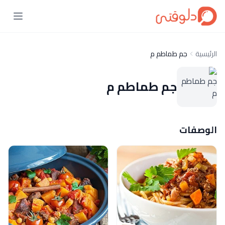
الرئيسية
جم طماطم م
جم طماطم م
الوصفات