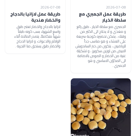
2026-07-08
2026-07-08
طريقة عمل الجمبري مع
طريقة عمل لازانيا بالدجاج
سلطة الخيار
والخضار هندية
الجمبري مع سلطة الخيار ، طبق رائع
لازانيا بالدجاج والخضار تعتبر طبق
و مغذي و لا يحتاج الى الكثير من
واسع الشهرة، بسب كونه طبقاً
وقتك ، يمكن تحضيره كوجبة سريعة
شهياً متكاملاً، يتصدر المائدة أثناء
على العشاء و هو مناسب جداً
الولائم والدعوات، و لازانيا الدجاج
للرياضيين ، يتكون من خبز الساندويش
والخضار طبق يستحق منا التجربة .
الابيض من لوزين سكويرز ، و تشكيلة
غنية من الخضار و الصوص بالاضافة
الى المكوّن الاساسي و هو
الجمبري .