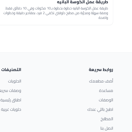
طريقة عمل الكوسة البانيه
طريقة عمل الكوسة البانيه خطوة بخطوة بـ10 مكونات وفي 10 دقائق فقط.
وصفة سهلة ومجرّبة من مطبخ دلوقتي تكفي 2 فرد، بمقادير دقيقة وخطوات
واضحة.
روابط سريعة
التصنيفات
أضف مطعمك
الحلويات
مساعدة
وصفات سريع
الوصفات
اطباق رئيسية
اطبخ باللي عندك
حلويات غربية
المطابخ
اتصل بنا