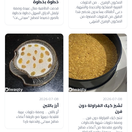
خطوة بخطوة
المكرون الزهري .. من الحلويات
الغربية المبتكرة والجديدة والشهية..
قدمت الطاهية منال عبيدة وصفة
دعي أطفالك يساعدون بتحضير هذا
ترايفل الدراق السهل خطوة بخطوة
الطبق من الحلويات المميزة من
بالصور خصيصا لمطبخ "سيدتي.نت"
المكرون الزهري الشهي
2026-07-08
2026-07-08
تشيز كيك الفراولة دون
أرز باللبن
فرن
أرز باللبن ... وصفة حلويات عربية
تقليدية جربيها مع طريقة أعضاء
تشيز كيك الفراولة دون فرن ...
مطبخ سيدتي وقدميه باردا
وصفة حلويات شهية بالخطوات
والصور مقدمة من أعضاء مطبخ
سيدتي، جربوها بطعم الفراولة