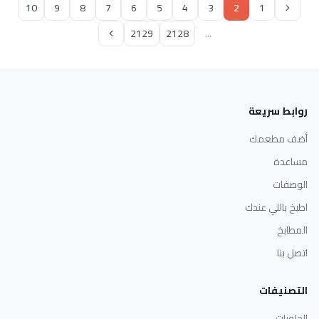
10
9
8
7
6
5
4
3
2
1
2129
2128
...
روابط سريعة
أضف مطعمك
مساعدة
الوصفات
اطبخ باللي عندك
المطابخ
اتصل بنا
التصنيفات
الحلويات